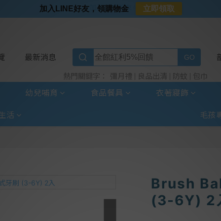
⭐新客首購限定⭐
加入LINE好友，領購物金
立即領取
⭐好日照Vogito⭐殺菌好幫手
⭐超取選全家⭐滿$888贈霜淇淋禮物卡
⭐加入LINE好友⭐
覽
最新消息
彌月禮
良品出清
防蚊
包巾
熱門關鍵字：
幼兒哺育
食品餐具
衣著寢飾
生活
毛孩
Brush 
(3-6Y) 