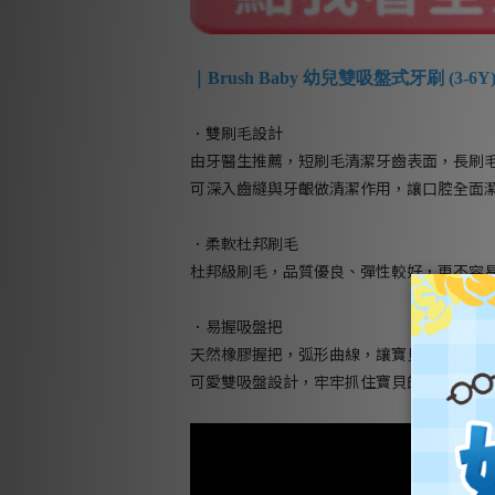
｜Brush Baby 幼兒雙吸盤式牙刷 (3-6Y
．雙刷毛設計
由牙醫生推薦，短刷毛清潔牙齒表面，長刷
可深入齒縫與牙齦做清潔作用，讓口腔全面
．柔軟杜邦刷毛
杜邦級刷毛，品質優良、彈性較好，更不容
．易握吸盤把
天然橡膠握把，弧形曲線，讓寶貝輕鬆抓握
可愛雙吸盤設計，牢牢抓住寶貝的注意力！