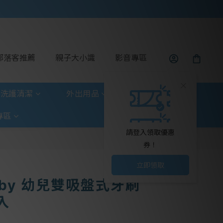
部落客推薦
親子大小識
影音專區
洗護清潔
外出用品
玩具童書
專區
請登入領取優惠
券！
立即領取
Baby 幼兒雙吸盤式牙刷
2入