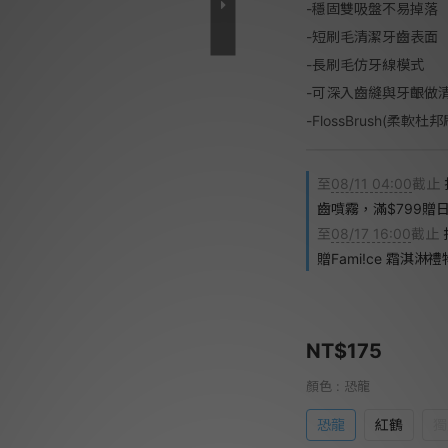
-穩固雙吸盤不易掉落
-短刷毛清潔牙齒表面
-長刷毛仿牙線模式
-可深入齒縫與牙齦做
-FlossBrush(柔軟杜
至
08/11 04:00
截止
齒噴霧，滿$799贈
至
08/17 16:00
截止
贈Fami!ce 霜淇淋
NT$175
顏色
: 恐龍
恐龍
紅鶴
獨