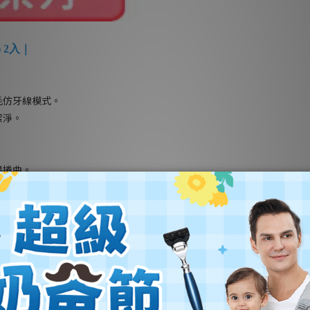
) 2入｜
毛仿牙線模式。
潔淨。
易捲曲。