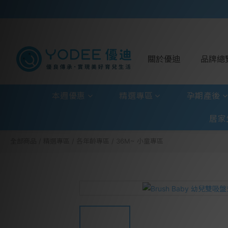
關於優迪
品牌總
本週優惠
精選專區
孕期產後
居家
全部商品
/
精選專區
/
各年齡專區
/
36M~ 小童專區