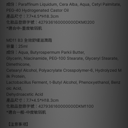
成份：Paraffinum Liquidum, Cera Alba, Aqua, Cetyl Palmitate,
PEG-40 Hydrogenated Castor Oil
產品尺寸：7.7*4.5*H18.3cm
化妝品登錄字號：427936160000000DKM0200
*適合中-重度敏弱肌
MD11 B3 全效舒緩滋潤霜
容量：25ml
成份：Aqua, Butyrospermum Parkii Butter,
Glycerin, Niacinamide, PEG-100 Stearate, Glyceryl Stearate,
Dimethicone,
Cetearyl Alcohol, Polyacrylate Crosspolymer-6, Hydrolyzed M
ilk Protein,
Lactobacillus Ferment, t-Butyl Alcohol, Phenoxyethanol, Benz
oic Acid,
Dehydroacetic Acid
產品尺寸：7.7*4.5*H18.3cm
化妝品登錄字號：427936160000000DKM1100
*適合一般-中度敏弱肌
【注意事項】