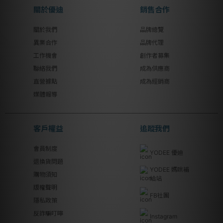
關於優迪
銷售合作
關於我們
品牌總覽
異業合作
品牌代理
工作機會
創作者募集
聯絡我們
成為供應商
直營據點
成為經銷商
媒體報導
客戶權益
追蹤我們
會員制度
YODEE 優迪
退換貨問題
YODEE 媽咪補
購物須知
給站
版權聲明
FB社團
隱私政策
反詐騙叮嚀
Instagram