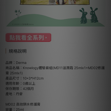
規格說明
品牌：Derma
商品名稱：Knowlogy體驗套組(MD11滋潤霜 25mlx1+MD02修護
膏 25mlx1)
產品尺寸：10*3*H12cm
適用年齡：0歲以上
保存期限：42個月
產地：丹麥
MD02 高效鎖水修護膏
容量：25ml