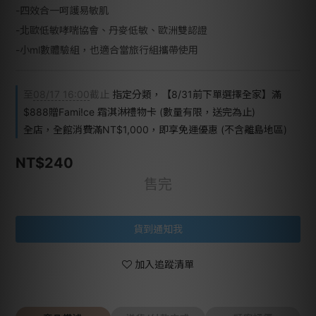
-四效合一呵護易敏肌
-北歐低敏哮喘協會、丹麥低敏、歐洲雙認證
-小ml數體驗組，也適合當旅行組攜帶使用
至
08/17 16:00
截止
指定分類，【8/31前下單選擇全家】滿
$888贈Fami!ce 霜淇淋禮物卡 (數量有限，送完為止)
全店，全館消費滿NT$1,000，即享免運優惠 (不含離島地區)
NT$240
售完
貨到通知我
加入追蹤清單