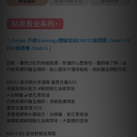
商品描述
送貨/付款方式
顧客評價
｜Derma 丹麥Knowlogy體驗套組(MD11滋潤霜 25mlx1+M
D02修護膏 25mlx1)｜
因乾、癢而泛紅的易敏肌膚，修護的心歷路程，醫師最了解，由
丹麥皮膚科醫生親研，貼心居家守護易敏肌，宛如醫生親駐你家
MD02 高效鎖水修護膏 脂質含量92%
多重超鎖水配方 #瞬間融化油膏質地
✔白蜂蠟 ✔️氫化蔥麻油
丹麥皮膚科醫生親研，易敏肌膚救星
脂質含量高達 92%
多重親膚鎖水膜成分：白蜂蠟、氫化蔥麻油
接觸肌膚瞬間融化油膏質地，大面積好塗抹
MD11 B3 全效舒緩滋潤霜