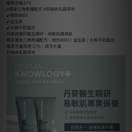
脂質含量37%
#黃金三角修護配方 #好吸收乳霜質地
✔️維他命B3
✔️益生菌
✔️水解牛奶蛋白
丹麥皮膚科醫生親研，易敏肌膚救星
獨家黃金三角修護配方：維他命B3 / 益生菌 / 水解牛奶蛋白
脂質含量高達 37%，高含水量
好吸收乳霜質地