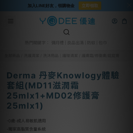
加入LINE好友，領購物金
立即領取
彌月禮
良品出清
防蚊
包巾
熱門關鍵字：
全部商品
/
洗護清潔
/
洗沐用品│護理清潔
/
護膚霜/修復膚/屁屁膏
Derma 丹麥Knowlogy體驗
套組(MD11滋潤霜
25mlx1+MD02修護膏
25mlx1)
-0歲-成人易敏肌適用
-獨家高脂質含量系統