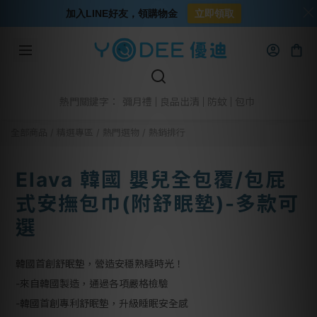
加入LINE好友，領購物金
立即領取
彌月禮
良品出清
防蚊
包巾
熱門關鍵字：
全部商品
/
精選專區
/
熱門選物
/
熱銷排行
Elava 韓國 嬰兒全包覆/包屁
式安撫包巾(附舒眠墊)-多款可
選
韓國首創舒眠墊，營造安穩熟睡時光！
-來自韓國製造，通過各項嚴格檢驗
-韓國首創專利舒眠墊，升級睡眠安全感