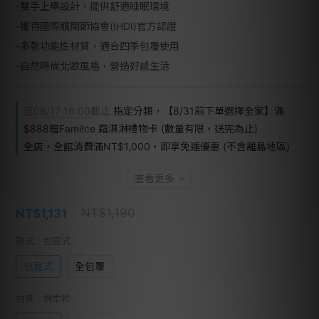
-雙手上舉設計，提供舒適睡眠環境
-獲得國際髖關節協會(IHDI)官方認證
-多款功能性材質，適合四季包覆使用
-自然時尚北歐風格，營造好感生活
至
08/17 16:00
截止
指定分類，【8/31前下單選擇全家】滿
$888贈Fami!ce 霜淇淋禮物卡 (數量有限，送完為止)
全店，全館消費滿NT$1,000，即享免運優惠 (不含離島地區)
查看更多
NT$1,190
NT$1,131
款式
: 包屁式
包屁式
全包覆
材質
: 棉柔款