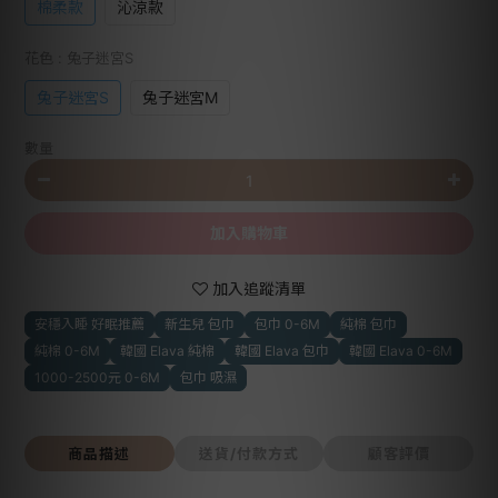
棉柔款
沁涼款
花色
: 兔子迷宮S
兔子迷宮S
兔子迷宮M
數量
加入購物車
加入追蹤清單
安穩入睡 好眠推薦
新生兒 包巾
包巾 0-6M
純棉 包巾
純棉 0-6M
韓國 Elava 純棉
韓國 Elava 包巾
韓國 Elava 0-6M
1000-2500元 0-6M
包巾 吸濕
商品描述
送貨/付款方式
顧客評價