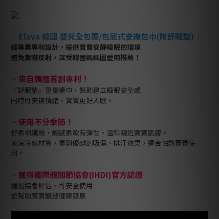
｜Elava 韓國 嬰兒全包覆/包屁式安撫包巾(附舒眠墊)｜
經專業專利設計，提供寶寶安靜睡眠的環境
避免驚嚇反射，深受韓國媽媽圈愛用推薦！
來自韓國首創專利！
．
『舒眠墊』重量適中，幫助建立睡眠安全感
同時可安撫情緒，寶寶更好入眠。
．使用不分季節！
舒柔棉纖維，觸感柔軟有彈性，溫和親近寶寶肌膚。
沁涼冷感材質，實測優越的吸濕、排汗效果，適合怕熱寶寶使
用。
．獲得國際髖關節協會(IHDI)官方認證
通過協會評估，可安全使用
並幫助寶寶髖部健康發展