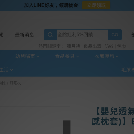
⭐加入LINE好友⭐
加入LINE好友，領購物金
立即領取
⭐新客首購限定⭐
⭐好日照Vogito⭐殺菌好幫手
⭐超取選全家⭐滿$888贈霜淇淋禮物卡
覽
最新消息
彌月禮
良品出清
防蚊
包巾
熱門關鍵字：
幼兒哺育
食品餐具
衣著寢飾
生活
毛孩
動枕 / 舒眠枕
【嬰兒透氣
感枕套)】E