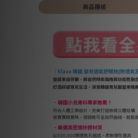
商品描述
｜
Elava 韓國 嬰兒透氣舒眠枕(附透氣
靈感來自芬蘭，將自然時尚風格與功能性融
打造好感育兒生活，深受韓國育兒圈愛用推
韓國小兒骨科專家推薦！
．
符合人體工學設計，完美打造無縫立體結構
使寶寶睡覺時，頭頸椎可呈自然曲線，輕鬆
．嚴選高密度矽膠材質
以500,000顆透氣孔組成，柔軟彈性兼具