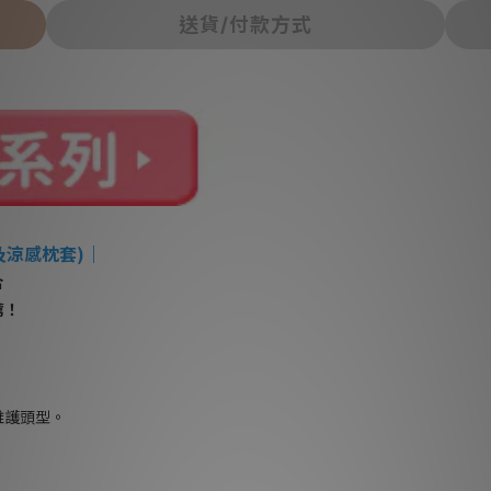
送貨/付款方式
及涼感枕套)
｜
合
薦！
維護頭型。