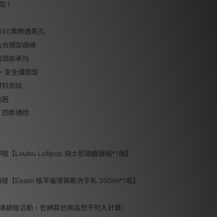
型！
有50萬顆透氣孔
貼合頭型曲線
強頭部承托
構，安全護頭型
材料測試
抗菌
，四季適用
贈【Loulou Lollipop 迪士尼固齒器組*1個】
 再贈【Easen 植萃循環慕斯洗手乳 300ml*1瓶】
滿額贈活動，官網其他商品恕不列入計算）