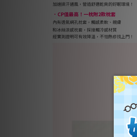
加速排汗通風，營造舒適乾爽的好眠環境！
．CP值最高！一枕附2款枕套
內有透氣網孔枕套，觸感柔軟、親膚
和冰絲涼感枕套，採接觸冷感材質
經實測證明可有效降溫，不怕熱疹找上門！