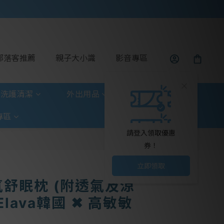
部落客推薦
親子大小識
影音專區
洗護清潔
外出用品
玩具童書
專區
請登入領取優惠
券！
立即領取
舒眠枕 (附透氣及涼
lava韓國 ✖ 高敏敏