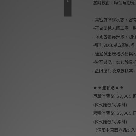
無縫技術，睡出理想頭
-高密度矽膠枕芯，富
-符合嬰兒人體工學，
-兩側包覆再升級，加
-專利3D無縫立體結
-通過多重嚴格檢驗與
-皆可機洗！安心除臭
-盒附透氣及涼感枕套
★★滿額贈★★
單筆消費 滿 $3,000 即
(款式隨機/可累計)
累積消費 滿 $5,000
(款式隨機/可累計)
（僅限本頁面商品計入