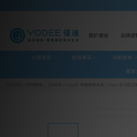
關於優迪
品牌總
本週優惠
精選專區
孕期產後
居家
全部商品
/
限時團購
/
【高敏敏 x Elava】專屬優惠頁面
/
Elava 多功能互