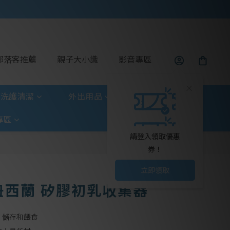
部落客推薦
親子大小識
影音專區
洗護清潔
外出用品
玩具童書
專區
請登入領取優惠
券！
立即領取
a 紐西蘭 矽膠初乳收集器
、儲存和餵食