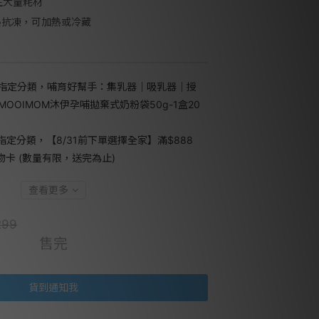
生大量耗材
耐熱抗凍，可加熱或冷藏
指定分類，哺育好幫手：集乳器｜吸乳器｜授
MOOIMOM沐伊孕哺拋棄式奶粉袋50g-1盒20
指定分類，【8/31前下單選擇全家】滿$888
禮物卡 (數量有限，送完為止)
查看更多
299
售完
貨到通知我