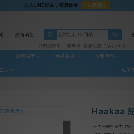
⭐加入LINE好友⭐
加入LINE好友，領購物金
立即領取
⭐新客首購限定⭐
⭐好日照Vogito⭐殺菌好幫手
⭐超取選全家⭐滿$888贈霜淇淋禮物卡
覽
最新消息
彌月禮
良品出清
防蚊
包巾
熱門關鍵字：
幼兒哺育
食品餐具
衣著寢飾
生活
毛孩
Haaka
-在同一個容器中收集