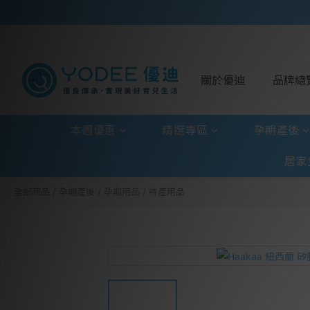
關於優迪
品牌總
本週優惠
精選專區
孕期產後
居家
全部商品
/
孕期產後
/
孕期用品
/
待產用品