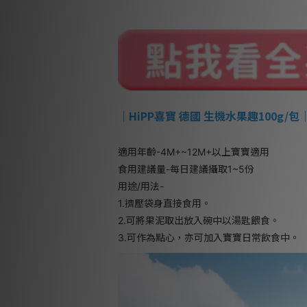
｜HiPP喜寶 德國 生機水果趣100g/包
適用年齡-4M+~12M+以上寶寶適用
食用建議量-每日建議攝取1~5份
用途/用法-
1.擠壓袋身直接食用。
2.可將果泥取出放入碗中以湯匙餵食。
3.可作為點心，亦可加入寶寶日常飲食中。