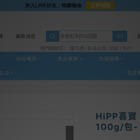
⭐加入LINE好友⭐
加入LINE好友，領購物金
立即領取
⭐新客首購限定⭐
⭐好日照Vogito⭐殺菌好幫手
⭐超取選全家⭐滿$888贈霜淇淋禮物卡
覽
最新消息
彌月禮
良品出清
防蚊
包巾
熱門關鍵字：
幼兒哺育
食品餐具
衣著寢飾
生活
毛孩
HiPP喜
100g/包