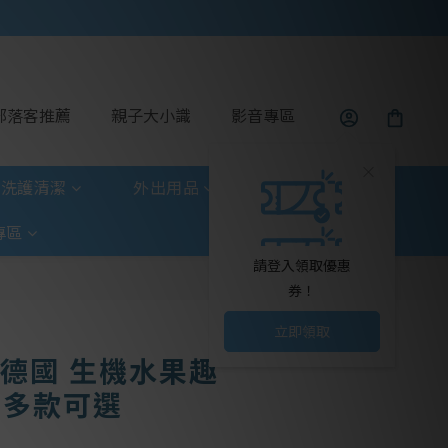
部落客推薦
親子大小識
影音專區
洗護清潔
外出用品
玩具童書
專區
請登入領取優惠
券！
立即領取
寶 德國 生機水果趣
- 多款可選