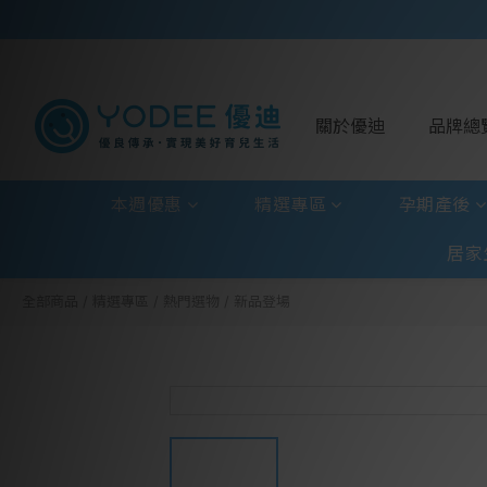
關於優迪
品牌總
本週優惠
精選專區
孕期產後
居家
全部商品
/
精選專區
/
熱門選物
/
新品登場