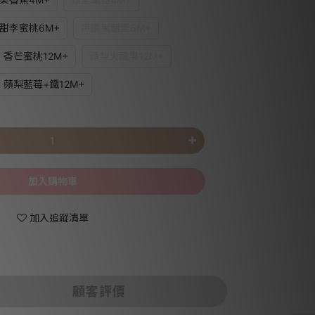
甜李蜜桃6M+
黑棗黑醋栗6M+
香芒蜜桃12M+
蘋梨火龍果12M+
蘋梨藍莓+鐵12M+
加入購物車
加入追蹤清單
顧客評價