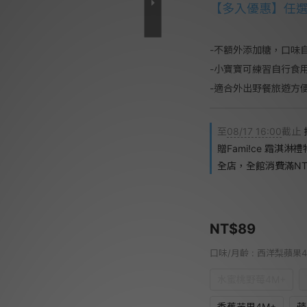
【多入優惠】任選6
-不額外添加糖，口味
-小寶寶可練習自行食
-適合外出野餐旅遊方
至
08/17 16:00
截止
贈Fami!ce 霜淇淋
全店，全館消費滿NT$
NT$89
口味/月齡
: 西洋梨蘋果
水蜜桃野莓4M+
香蕉芒果4M+
蘋