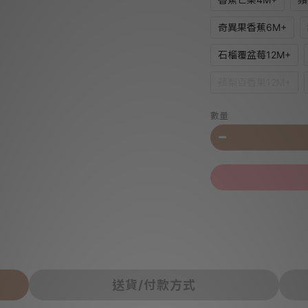
奇異果香蕉6M+
石榴覆盆莓12M+
蘋梨百香果12M+
數量
送貨/付款方式