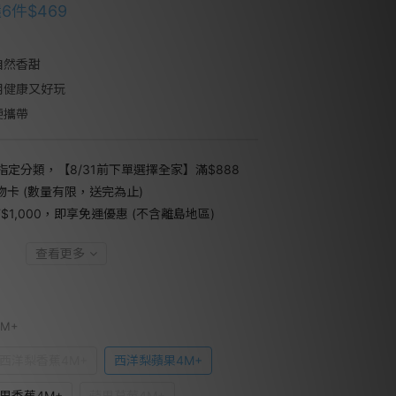
件$469
自然香甜
用健康又好玩
便攜帶
指定分類，【8/31前下單選擇全家】滿$888
禮物卡 (數量有限，送完為止)
1,000，即享免運優惠 (不含離島地區)
查看更多
4M+
西洋梨香蕉4M+
西洋梨蘋果4M+
果香蕉4M+
蘋果草莓4M+