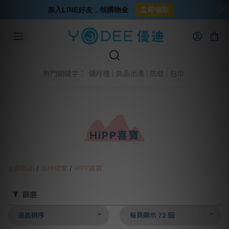
加入LINE好友，領購物金
立即領取
彌月禮
良品出清
防蚊
包巾
熱門關鍵字：
HiPP喜寶
全部商品
/
品牌總覽
/
HiPP喜寶
篩選
商品排序
每頁顯示 72 個