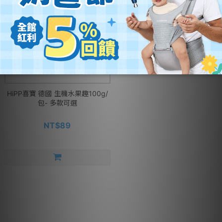
HiPP喜寶 德國 生機水果趣100g/
包- 多款可選
NT$89