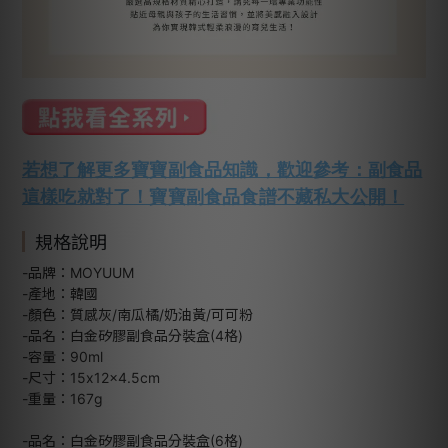
若想了解更多寶寶副食品知識，歡迎參考：副食品
這樣吃就對了！寶寶副食品食譜不藏私大公開！
規格說明
-品牌：MOYUUM
-產地：韓國
-顏色：質感灰/南瓜橘/奶油黃/可可粉
-品名：白金矽膠副食品分裝盒(4格)
-容量：90ml
-尺寸：15x12x4.5cm
-重量：167g
-品名：白金矽膠副食品分裝盒(6格)