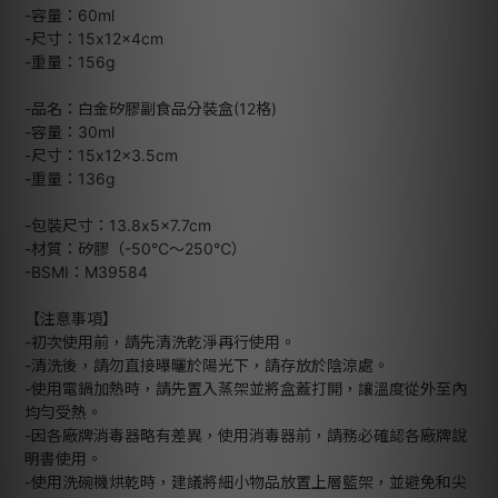
-容量：60ml
-尺寸：15x12x4cm
-重量：156g
-品名：白金矽膠副食品分裝盒(12格)
-容量：30ml
-尺寸：15x12x3.5cm
-重量：136g
-包裝尺寸：13.8x5x7.7cm
-材質：矽膠（-50℃～250℃）
-BSMI：M39584
【注意事項】
-初次使用前，請先清洗乾淨再行使用。
-清洗後，請勿直接曝曬於陽光下，請存放於陰涼處。
-使用電鍋加熱時，請先置入蒸架並將盒蓋打開，讓溫度從外至內
均勻受熱。
-因各廠牌消毒器略有差異，使用消毒器前，請務必確認各廠牌說
明書使用。
-使用洗碗機烘乾時，建議將細小物品放置上層籃架，並避免和尖