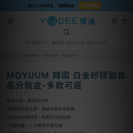
加入LINE好友，領購物金
立即領取
彌月禮
良品出清
防蚊
包巾
熱門關鍵字：
全部商品
/
精選專區
/
熱門選物
/
熱銷排行
MOYUUM 韓國 白金矽膠副食
品分裝盒-多款可選
衛生分隔，美味再升級
-韓國製造與生產，通過多重安全驗證
-全白金矽膠材質，輕壓可快速脫模
-多種容量，一次備齊多餐份量