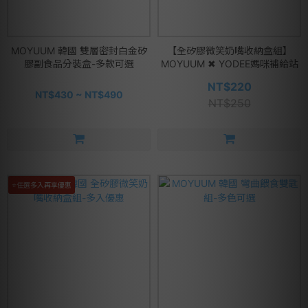
MOYUUM 韓國 雙層密封白金矽
【全矽膠微笑奶嘴收納盒組】
膠副食品分裝盒-多款可選
MOYUUM ✖ YODEE媽咪補給站
NT$220
NT$430 ~ NT$490
NT$250
⭐任選多入再享優惠