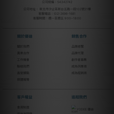
公司統編：54342742
公司地址：
新北市汐止區新台五路一段102號21樓
客服電話：(02) 2696-1681
客服時間：週一至週五 9:00~18:00
關於優迪
銷售合作
關於我們
品牌總覽
異業合作
品牌代理
工作機會
創作者募集
聯絡我們
成為供應商
直營據點
成為經銷商
媒體報導
客戶權益
追蹤我們
會員制度
YODEE 優迪
退換貨問題