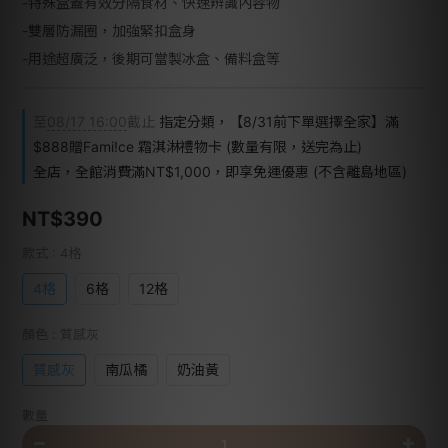
-特殊盒蓋有效分隔食材、快速辨識內容物
-雙層防漏圈，加強緊扣盒身
-用途超廣泛，後期可當製冰盒、備料盒等
至
08/17 16:00
截止
指定分類，【8/31前下單選擇全家】滿
$888贈Fami!ce 霜淇淋禮物卡 (數量有限，送完為止)
全店，全館消費滿NT$1,000，即享免運優惠 (不含離島地區)
NT$390
款式
: 4格
4格
6格
12格
顏色
: 質感灰
質感灰
南瓜橘
奶油黃
數量