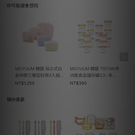
你可能還會想找
MOYUUM 韓國 站立式白
MOYUUM 韓國 TRITAN多
2an
金矽膠三層密封袋3入組-
功能食品儲存罐3入-多款
行餐
多款可選
可選
NT$
1,250
NT$
390
NT$
猜你喜歡