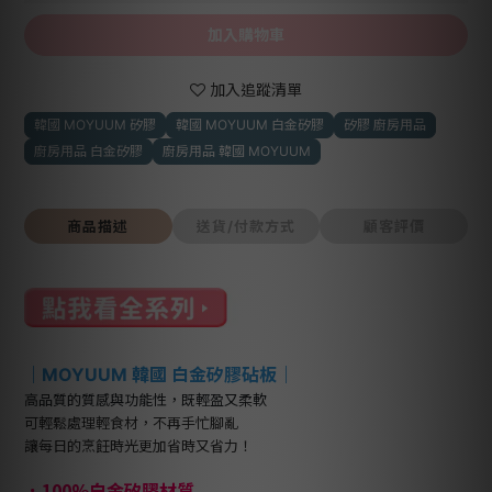
加入購物車
加入追蹤清單
韓國 MOYUUM 矽膠
韓國 MOYUUM 白金矽膠
矽膠 廚房用品
廚房用品 白金矽膠
廚房用品 韓國 MOYUUM
商品描述
送貨/付款方式
顧客評價
｜MOYUUM 韓國 白金矽膠砧板｜
高品質的質感與功能性，既輕盈又柔軟
可輕鬆處理輕食材，不再手忙腳亂
讓每日的烹飪時光更加省時又省力！
．100%白金矽膠材質