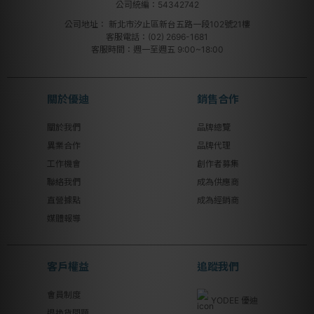
公司統編：54342742
公司地址：
新北市汐止區新台五路一段102號21樓
客服電話：(02) 2696-1681
客服時間：週一至週五 9:00~18:00
關於優迪
銷售合作
關於我們
品牌總覽
異業合作
品牌代理
工作機會
創作者募集
聯絡我們
成為供應商
直營據點
成為經銷商
媒體報導
客戶權益
追蹤我們
會員制度
YODEE 優迪
退換貨問題