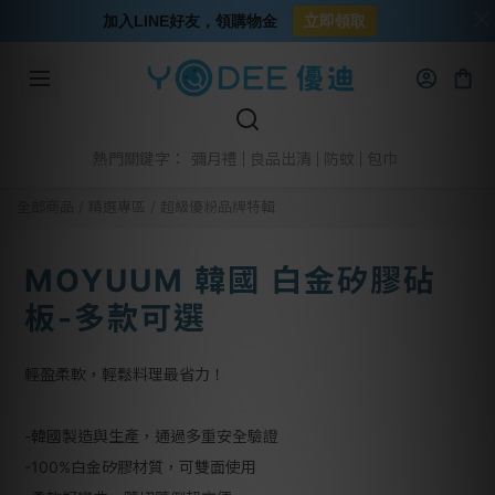
加入LINE好友，領購物金
立即領取
彌月禮
良品出清
防蚊
包巾
熱門關鍵字：
全部商品
/
精選專區
/
超級優粉品牌特輯
MOYUUM 韓國 白金矽膠砧
板-多款可選
輕盈柔軟，輕鬆料理最省力！
-韓國製造與生產，通過多重安全驗證
-100%白金矽膠材質，可雙面使用