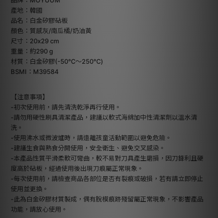
產地：韓國
品名：白金矽膠砧板
顏色：質感灰/南瓜橘/奶油黃
尺寸：20x29 cm
重量：約290 g
材質：白金矽膠(-50℃～250℃)
BSMI：M39584
【注意事項】
-初次使用前，請先清洗乾淨再行使用。
-請勿用硬性刷具清潔產品，建議以軟式海綿加中性清潔劑以溫水清
洗。
-使用沸水或微波爐時，請遠離孩童活動範圍以避免危險。
-建議生食與熟食分開使用，安全衛生、避免交叉感染。
-本產品性質平滑柔軟可彎曲，較不易對刀具產生磨損，因刀鋒利且硬
度高於砧板，經過使用後出現刀痕屬正常現象。
-每次使用前，請檢查商品各部位是否有裂痕或破損，若有請立即停止
使用並更換。
-此為白金矽膠材質製成，偶有脫模痕跡殘留屬正常現象，不影響產品
功能，請放心使用。