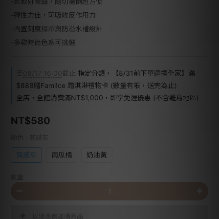
-柔軟好彎曲，隨切隨倒超方便
-彈性力佳，可吸收反作用力
-內置刻度標示與防溢水槽設計
-多款時尚色系可挑選
至
08/17 16:00
截止
指定分類，【8/31前下單選擇全家】滿
$888贈Fami!ce 霜淇淋禮物卡 (數量有限，送完為止)
全店，全館消費滿NT$1,000，即享免運優惠 (不含離島地區)
NT$580
顏色
: 質感灰
質感灰
南瓜橘
奶油黃
數量
以優惠價加購商品