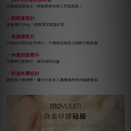
可彎曲弧度極大，輕鬆將食材倒入烹飪器具！
．超輕量設計
重量僅約290g！既輕薄又輕盈好拿
．高度彈性力
可吸收切菜的反作用力，不僅降低噪音也減輕手腕負擔
．內置刻度標示
可精準切割食材，維持相同份量
．防溢水槽設計
處理多汁食物時，讓汁水易流入溝槽進而保持檯面整潔