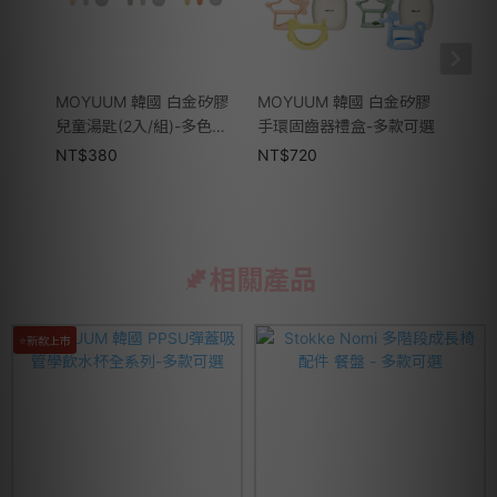
MOYUUM 韓國 白金矽膠
MOYUUM 韓國 白金矽膠
MOY
兒童湯匙(2入/組)-多色可
手環固齒器禮盒-多款可選
兩用
選
NT$
380
NT$
720
NT$
相關產品
⭐新款上市