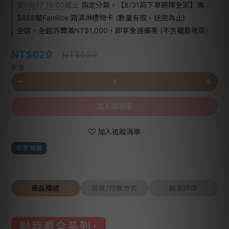
至
08/17 16:00
截止
指定分類，【8/31前下單選擇全家】滿
$888贈Fami!ce 霜淇淋禮物卡 (數量有限，送完為止)
全店，全館消費滿NT$1,000，即享免運優惠 (不含離島地區)
NT$629
NT$699
數量
加入購物車
加入追蹤清單
保濕 噴霧
商品描述
送貨/付款方式
顧客評價