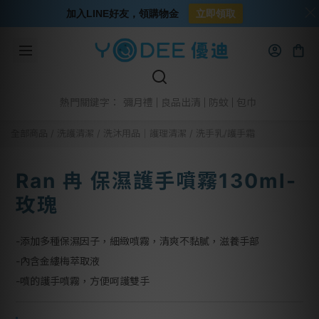
加入LINE好友，領購物金
立即領取
彌月禮
良品出清
防蚊
包巾
熱門關鍵字：
全部商品
/
洗護清潔
/
洗沐用品│護理清潔
/
洗手乳/護手霜
Ran 冉 保濕護手噴霧130ml-
玫瑰
-添加多種保濕因子，細緻噴霧，清爽不黏膩，滋養手部
-內含金縷梅萃取液
-噴的護手噴霧，方便呵護雙手