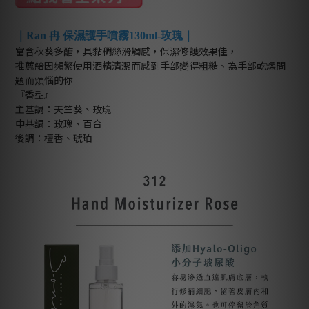
｜Ran 冉 保濕護手噴霧130ml-玫瑰｜
富含秋葵多醣，具黏稠絲滑觸感，保濕修護效果佳，
推薦給因頻繁使用酒精清潔而感到手部變得粗糙、為手部乾燥問
題而煩惱的你
『香型』
主基調：天竺葵、玫瑰
中基調：玫瑰、百合
後調：檀香、琥珀