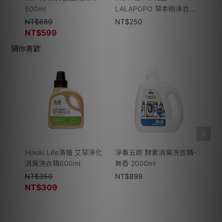
500ml
LALAPOPO 草本極淨衣物
味 28
去漬噴霧280ml
NT$
680
NT$
250
NT$
NT$
599
猜你喜歡
Hinoki Life清檜 艾草淨化
淨毒五郎 酵素消臭洗衣精-
阿嬤的
消臭洗衣精600ml
無香 2000ml
液足
NT$
350
NT$
899
NT$
NT$
309
NT$