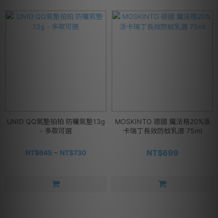
UNID QQ氣墊拍拍 防曬氣墊13g
MOSKINTO 德國 魔法格20%派
- 多款可選
卡瑞丁長效防蚊乳液 75ml
NT$699
NT$645 ~ NT$730