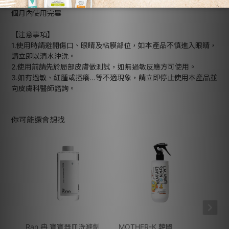
保存方式：請置室內陰涼處避免陽光及潮濕環境，開封後建議三
個月內使用完畢
【注意事項】
1.使用時請避開傷口、眼睛及粘膜部位，如本產品不慎進入眼睛，
請立即以清水沖洗。
2.使用前請先於局部皮膚做測試，如無過敏反應方可使用。
3.如有過敏、紅腫或搔癢...等不適現象，請立即停止使用本產品並
向皮膚科醫師諮詢。
你可能還會想找
Ran 冉 寶寶器皿洗滌劑
MOTHER-K 韓國
GO!