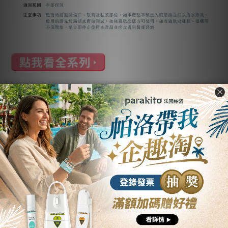
規格說明
品牌：Ran 冉
商品名稱：保濕護手噴霧
容量：130ml
成分：純水、1,3-丙二醇、薄荷水、金縷梅萃取液、咖啡黃葵果提
取物、Hyalo-Oligo小分子玻尿酸、精氨酸
商品外盒尺寸：15.5x4.3x4.1cm
製造日期：詳見瓶底
保存期限：三年
貨源：公司貨
產地：台灣
使用方式：手部清潔後拭乾，可直接噴於手部肌膚，待幾秒讓肌
膚吸收