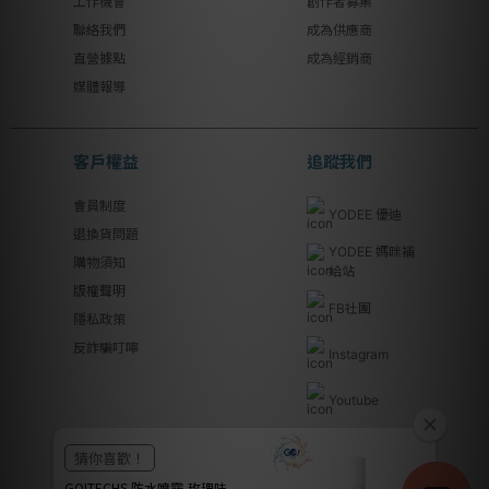
工作機會
創作者募集
聯絡我們
成為供應商
直營據點
成為經銷商
媒體報導
客戶權益
追蹤我們
會員制度
YODEE 優迪
退換貨問題
YODEE 媽咪補
購物須知
給站
版權聲明
FB社團
隱私政策
反詐騙叮嚀
Instagram
Youtube
Line@