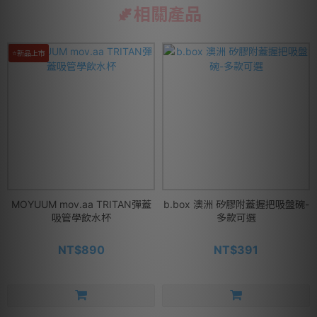
相關產品
⭐新品上市
MOYUUM mov.aa TRITAN彈蓋
b.box 澳洲 矽膠附蓋握把吸盤碗-
吸管學飲水杯
多款可選
NT$890
NT$391