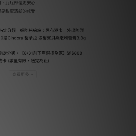
口、屁屁部位更安心
都是甜蜜清新的感受
指定分類，媽咪補給站：尿布濕巾｜外出防護
0贈Cindora 馨朵拉 紫馨寶貝柔嫩潤唇膏3.8g
指定分類，【8/31前下單選擇全家】滿$888
禮物卡 (數量有限，送完為止)
查看更多