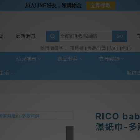
⭐加入LINE好友⭐
加入LINE好友，領購物金
立即領取
⭐新客首購限定⭐
⭐好日照Vogito⭐殺菌好幫手
⭐超取選全家⭐滿$888贈霜淇淋禮物卡
覽
最新消息
彌月禮
良品出清
防蚊
包巾
熱門關鍵字：
幼兒哺育
食品餐具
衣著寢飾
生活
毛孩
RICO b
濕紙巾-多