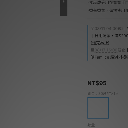
-食品成分用在寶寶手
-香蕉香氣，每次使用
至
08/11 04:00
截止
｜日用清潔，滿$200
(送完為止)
至
08/17 16:00
截止
贈Fami!ce 霜淇淋
NT$95
組合
: 30片/包-1入
數量