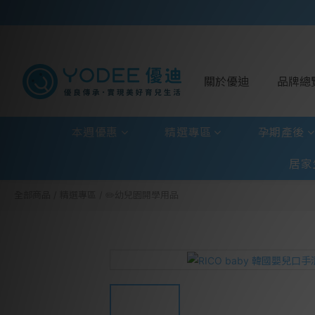
關於優迪
品牌總
本週優惠
精選專區
孕期產後
居家
全部商品
/
精選專區
/
✏️幼兒園開學用品