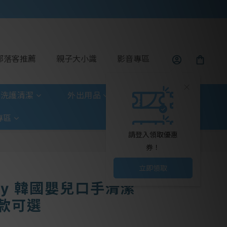
部落客推薦
親子大小識
影音專區
洗護清潔
外出用品
玩具童書
專區
請登入領取優惠
券！
立即領取
aby 韓國嬰兒口手清潔
款可選