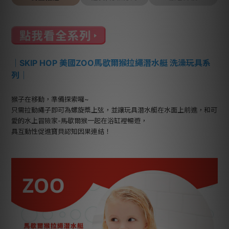
｜
SKIP HOP 美國ZOO馬歇爾猴拉繩潛水艇 洗澡玩具系
列
｜
猴子在移動，準備探索囉~
只需拉動繩子即可為螺旋槳上弦，並讓玩具潛水艇在水面上前進，和可
愛的水上冒險家-馬歇爾猴一起在浴缸裡暢遊，
具互動性促進寶貝認知因果連結！