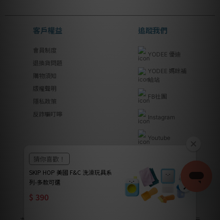
客戶權益
追蹤我們
會員制度
YODEE 優迪
退換貨問題
YODEE 媽咪補
購物須知
給站
版權聲明
FB社團
隱私政策
反詐騙叮嚀
Instagram
Youtube
Line@
優迪國際股份有限公司 | YODEE INTERNATIONAL CO., LTD
法律顧問｜瀛睿律師事務所 Copyright 2024 © YODEE優迪
本公司全系列商品皆已投保南山產物保險產品責任險新台幣2000萬元