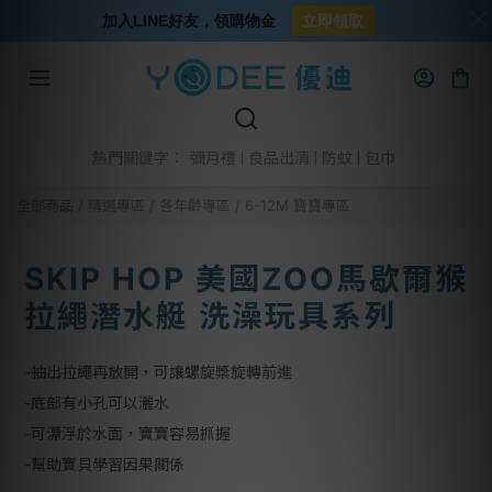
加入LINE好友，領購物金
立即領取
彌月禮
良品出清
防蚊
包巾
熱門關鍵字：
全部商品
/
精選專區
/
各年齡專區
/
6-12M 寶寶專區
SKIP HOP 美國ZOO馬歇爾猴
拉繩潛水艇 洗澡玩具系列
-抽出拉繩再放開，可讓螺旋槳旋轉前進
-底部有小孔可以灑水
-可漂浮於水面，寶寶容易抓握
-幫助寶貝學習因果關係