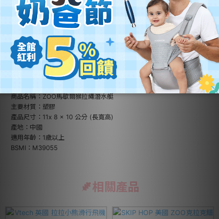
規格說明
品牌：SKIP HOP
商品名稱：ZOO馬歇爾猴拉繩潛水艇
主要材質：塑膠
產品尺寸：11x 8 x 10 公分 (長寬高)
產地：中國
適用年齡：1歲以上
BSMI：M39055
相關產品