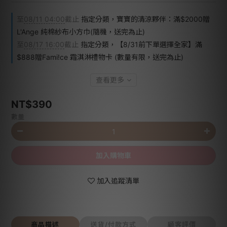
至
08/11 04:00
截止
指定分類，寶寶的清涼夥伴：滿$2000贈
L'Ange 純棉紗布小方巾(隨機，送完為止)
至
08/17 16:00
截止
指定分類，【8/31前下單選擇全家】滿
$888贈Fami!ce 霜淇淋禮物卡 (數量有限，送完為止)
查看更多
NT$390
數量
加入購物車
加入追蹤清單
商品描述
送貨/付款方式
顧客評價