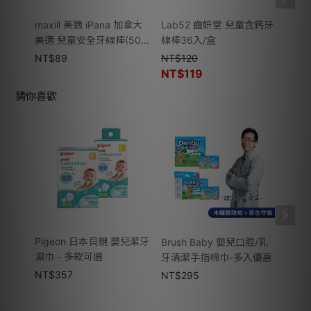
maxill 美適 iPana 加拿大
Lab52 齒妍堂 兒童含鈣牙
Lab
美適 兒童安全牙線棒(50
線棒36入/盒
霧Pl
入)
NT$
89
NT$
120
NT$
NT$
119
猜你喜歡
Pigeon 日本貝親 嬰兒潔牙
Com
Brush Baby 嬰兒口腔/乳
濕巾 - 多款可選
訓練
牙清潔手指棉巾-多入優惠
NT$
357
NT$
NT$
295