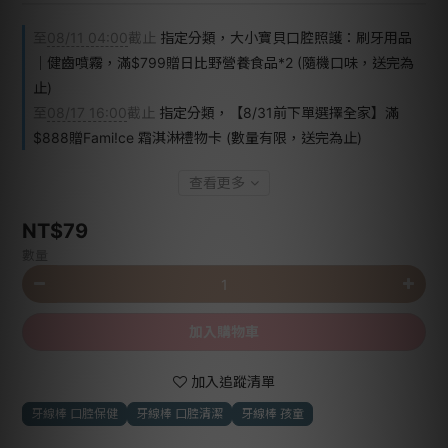
至
08/11 04:00
截止
指定分類，大小寶貝口腔照護：刷牙用品
｜健齒噴霧，滿$799贈日比野營養食品*2 (隨機口味，送完為
止)
至
08/17 16:00
截止
指定分類，【8/31前下單選擇全家】滿
$888贈Fami!ce 霜淇淋禮物卡 (數量有限，送完為止)
查看更多
NT$79
數量
加入購物車
加入追蹤清單
牙線棒 口腔保健
牙線棒 口腔清潔
牙線棒 孩童