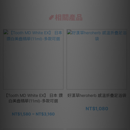
相關產品
【Tooth MD White EX】 日本 鑽
好漢草heroherb 感溫折疊足浴袋
白美齒精華(11ml)-多款可選
NT$1,080
NT$1,580 ~ NT$3,160