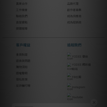
異業合作
品牌代理
工作機會
創作者募集
聯絡我們
成為供應商
直營據點
成為經銷商
媒體報導
客戶權益
追蹤我們
會員制度
YODEE 優迪
退換貨問題
YODEE 媽咪補
購物須知
給站
版權聲明
FB社團
隱私政策
反詐騙叮嚀
Instagram
Youtube