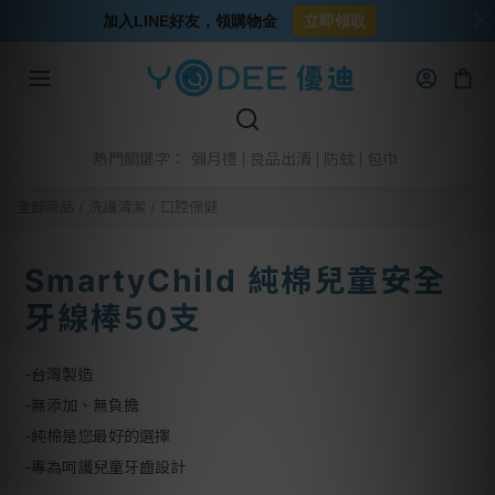
加入LINE好友，領購物金
立即領取
彌月禮
良品出清
防蚊
包巾
熱門關鍵字：
全部商品
/
洗護清潔
/
口腔保健
SmartyChild 純棉兒童安全
牙線棒50支
-台灣製造
-無添加、無負擔
-純棉是您最好的選擇
-專為呵護兒童牙齒設計