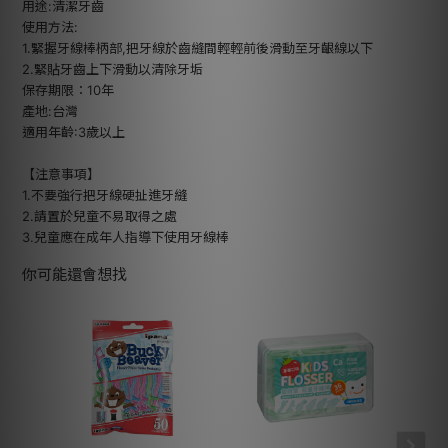
用途:清潔牙齒
使用方法:
1.緊握牙線棒柄部,把牙線於齒縫間輕輕前後滑動至牙齦線以下
2.緊貼牙齒上下滑動以清除牙垢
保存期限：10年
產地:台灣
適用年齡:3歲以上
【注意事項】
1.不要強行把牙線硬扯進牙縫
2.請置於兒童不易取得之處
3.兒童應在成年人指導下使用牙線棒
你可能還會想找