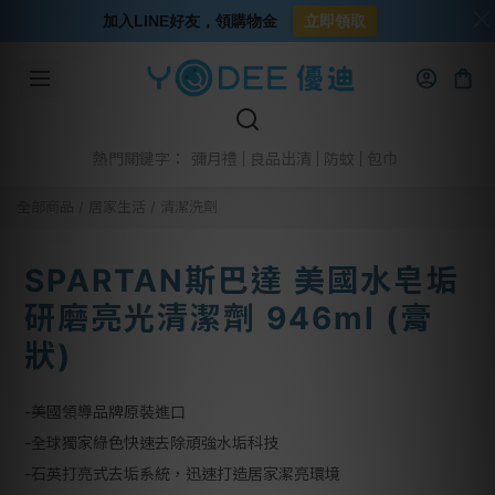
加入LINE好友，領購物金
立即領取
彌月禮
良品出清
防蚊
包巾
熱門關鍵字：
全部商品
/
居家生活
/
清潔洗劑
SPARTAN斯巴達 美國水皂垢
研磨亮光清潔劑 946ml (膏
狀)
-美國領導品牌原裝進口
-全球獨家綠色快速去除頑強水垢科技
-石英打亮式去垢系統，迅速打造居家潔亮環境