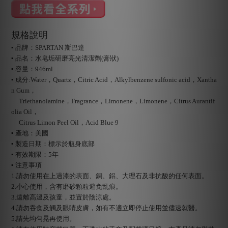
規格說明
▪ 品牌：SPARTAN 斯巴達
▪ 品名：水皂垢研磨亮光清潔劑(膏狀)
▪ 容量：946ml
▪ 成分:Water，Quartz，Citric Acid，Alkylbenzene sulfonic acid，Xantha
n Gum，
Triethanolamine，Fragrance，Limonene，Limonene，Citrus Aurantif
olia Oil，
Citrus Limon Peel Oil，Acid Blue 9
▪ 產地：美國
▪ 製造日期：標示於瓶身底部
▪ 有效期限：5年
▪ 注意事項
1.請勿使用在上過漆的表面、銅、鋁、大理石及非抗酸的任何表面。
2.小心使用，含有磨砂顆粒避免乱痕。
3.遠離高溫及孩童，並置於陰涼處。
4.請勿吞食及觸及眼睛皮膚，如有不適立即停止使用並儘速就醫。
5.請先均勻晃再使用。