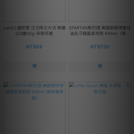
Lab52 齒妍堂 汪汪隊立大功 無糖
SPARTAN斯巴達 美國廚房烤盤拔
QQ糖30g-多款可選
油去汙鏡面潔亮劑 946ml（環保
專業版)
NT$69
NT$750