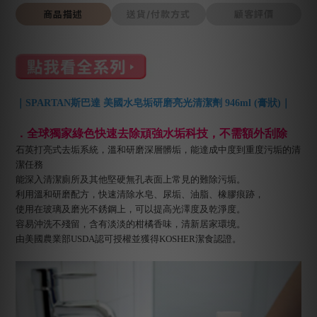
商品描述
送貨/付款方式
顧客評價
｜SPARTAN斯巴達 美國水皂垢研磨亮光清潔劑 946ml (膏狀)｜
．全球獨家綠色快速去除頑強水垢科技，不需額外刮除
石英打亮式去垢系統，溫和研磨深層髒垢，能達成中度到重度污垢的清
潔任務
能深入清潔廁所及其他堅硬無孔表面上常見的難除污垢。
利用溫和研磨配方，快速清除水皂、尿垢、油脂、橡膠痕跡，
使用在玻璃及磨光不銹鋼上，可以提高光澤度及乾淨度。
容易沖洗不殘留，含有淡淡的柑橘香味，清新居家環境。
由美國農業部USDA認可授權並獲得KOSHER潔食認證。