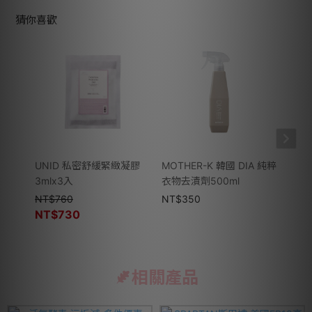
猜你喜歡
UNID 私密舒緩緊緻凝膠
MOTHER-K 韓國 DIA 純粹
UN
3mlx3入
衣物去漬劑500ml
(益菌
NT$
760
NT$
350
NT$
NT$
730
NT$
相關產品