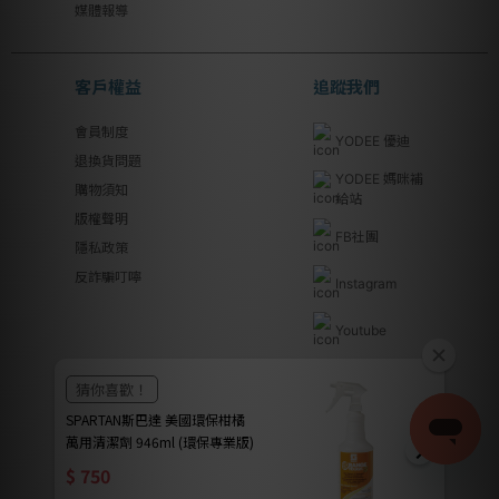
媒體報導
客戶權益
追蹤我們
會員制度
YODEE 優迪
退換貨問題
YODEE 媽咪補
購物須知
給站
版權聲明
FB社團
隱私政策
反詐騙叮嚀
Instagram
Youtube
Line@
優迪國際股份有限公司 | YODEE INTERNATIONAL CO., LTD
法律顧問｜瀛睿律師事務所 Copyright 2024 © YODEE優迪