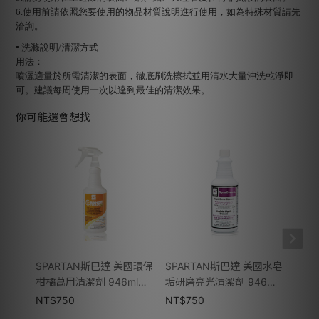
6.使用前請依照您要使用的物品材質說明進行使用，如為特殊材質請先
洽詢。
▪ 洗滌說明/清潔方式
用法：
噴灑適量於所需清潔的表面，徹底刷洗擦拭並用清水大量沖洗乾淨即
可。建議每周使用一次以達到最佳的清潔效果。
你可能還會想找
SPARTAN斯巴達 美國環保
SPARTAN斯巴達 美國水皂
SPA
柑橘萬用清潔劑 946ml
垢研磨亮光清潔劑 946ml
潔亮劑
(環保專業版)
(膏狀)
版）
NT$
750
NT$
750
NT$