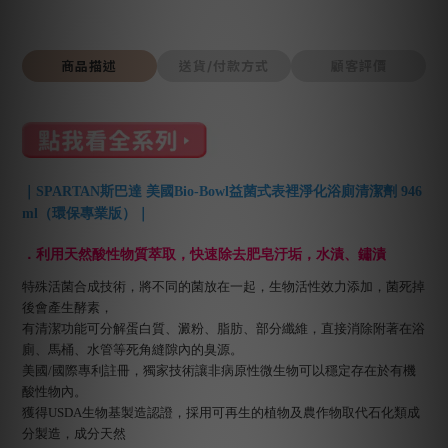
商品描述
送貨/付款方式
顧客評價
｜SPARTAN斯巴達 美國Bio-Bowl益菌式表裡淨化浴廁清潔劑 946
ml（環保專業版）｜
．利用天然酸性物質萃取，快速除去肥皂汙垢，水漬、鏽漬
特殊活菌合成技術，將不同的菌放在一起，生物活性效力添加，菌死掉
後會產生酵素，
有清潔功能可分解蛋白質、澱粉、脂肪、部分纖維，直接消除附著在浴
廁、馬桶、水管等死角縫隙內的臭源。
美國/國際專利註冊，獨家技術讓非病原性微生物可以穩定存在於有機
酸性物內。
獲得USDA生物基製造認證，採用可再生的植物及農作物取代石化類成
分製造，成分天然