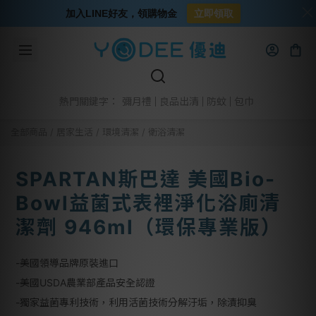
加入LINE好友，領購物金
立即領取
彌月禮
良品出清
防蚊
包巾
熱門關鍵字：
全部商品
/
居家生活
/
環境清潔
/
衛浴清潔
SPARTAN斯巴達 美國Bio-
Bowl益菌式表裡淨化浴廁清
潔劑 946ml（環保專業版）
-美國領導品牌原裝進口
-美國USDA農業部產品安全認證
-獨家益菌專利技術，利用活菌技術分解汙垢，除漬抑臭