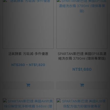
活氧酵素 污垢滅-多件優惠
SPARTAN斯巴達 美國EP18高濃
縮洗衣精 3790ml (環保專業版)
NT$260 ~ NT$1,820
NT$1,680