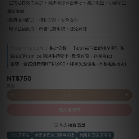
-生物活性效力添加，同步清除水管髒汙，減少阻塞、小蟲孳生，
清潔優異
-採用植物配方，溫和天然，安全安心
-環保益菌配方，改善化糞系統，避免異味
至
08/17 16:00
截止
指定分類，【8/31前下單選擇全家】滿
$888贈Fami!ce 霜淇淋禮物卡 (數量有限，送完為止)
全店，全館消費滿NT$1,000，即享免運優惠 (不含離島地區)
NT$750
數量
加入購物車
加入追蹤清單
天然 清潔劑
美國 斯巴達 環保專業版
美國 斯巴達 清潔劑