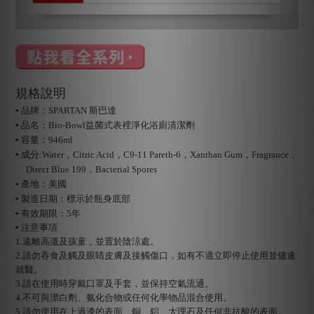
規格說明
▪ 品牌：SPARTAN 斯巴達
▪ 品名：Bio-Bowl益菌式表裡淨化浴廁清潔劑
▪ 容量：946ml
▪ 成分:Water，Citric Acid，C9-11 Pareth-6，Xanthan Gum，Fragrance，
Direct Blue 199，Bacterial Spores
▪ 產地：美國
▪ 製造日期：標示於瓶身底部
▪ 有效期限：5年
▪ 注意事項
1.遠離高溫及孩童，並置於陰涼處。
2.請勿吞食及觸及眼睛皮膚及接觸傷口，如有不適立即停止使用並儘速
就醫。
3.請在使用時穿戴口罩及手套，並保持空氣流通。
4.不可與漂白劑、氨化合物或任何化學物品混合使用。
5.請勿使用在上過漆的表面、銅、鋁、大理石及任何非抗酸的表面。