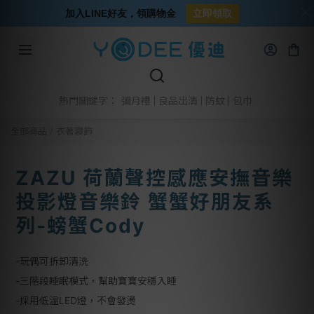
加入LINE好友，領購物金
立即領取
彌月禮
良品出清
防蚊
包巾
熱門關鍵字：
全部商品
/
衣著寢飾
ZAZU 荷蘭聲控感應安撫音樂
投影燈音樂鈴 蟹蟹好朋友系
列-螃蟹Cody
-玩偶可拆卸清洗
-三階段睡眠模式，幫助寶寶安穩入睡
-採用低溫LED燈，不會發燙