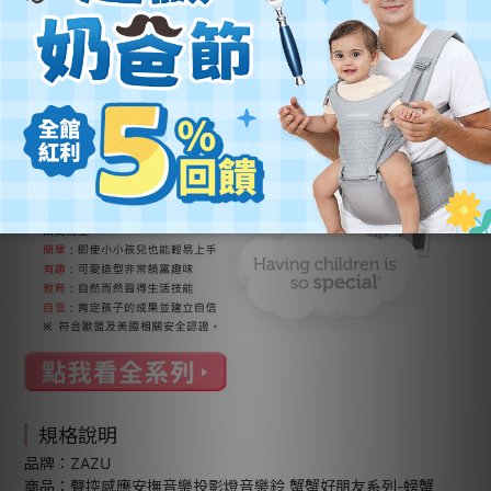
規格說明
品牌：ZAZU
商品：聲控感應安撫音樂投影燈音樂鈴 蟹蟹好朋友系列-螃蟹