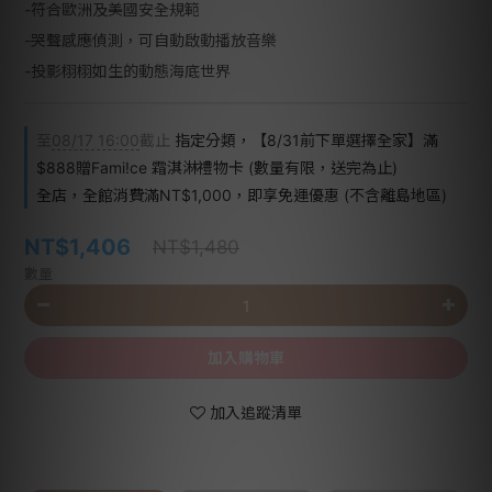
-符合歐洲及美國安全規範
-哭聲感應偵測，可自動啟動播放音樂
-投影栩栩如生的動態海底世界
至
08/17 16:00
截止
指定分類，【8/31前下單選擇全家】滿
$888贈Fami!ce 霜淇淋禮物卡 (數量有限，送完為止)
全店，全館消費滿NT$1,000，即享免運優惠 (不含離島地區)
NT$1,406
NT$1,480
數量
加入購物車
加入追蹤清單