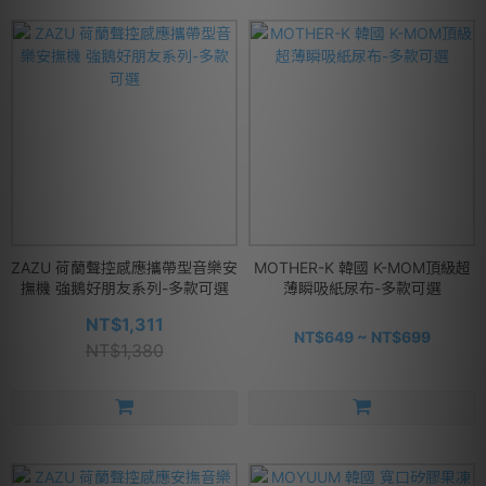
ZAZU 荷蘭聲控感應攜帶型音樂安
MOTHER-K 韓國 K-MOM頂級超
撫機 強鵝好朋友系列-多款可選
薄瞬吸紙尿布-多款可選
NT$1,311
NT$649 ~ NT$699
NT$1,380