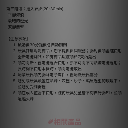
第三階段：進入夢鄉(20-30min)
-平靜海浪
-最暗的燈光
-安靜無聲
【注意事項】
啟動後30分鐘後會自動關閉
玩具隸屬消耗商品，恕不提供保固服務；拆封後請盡速使用
全新電池測試，如有商品瑕疵請於7天內提出
請勿將新、舊電池混合使用，亦不可將不同類型電池混用；
長時間不使用本機時，請將電池取出
清潔玩偶請先拆除電子零件，僅清洗玩偶部分
避免讓玩具放置在熱源、灰塵、沙子、濕氣過重的環境下，
並避免受到衝撞
請在成人監督下使用，任何玩具兒童皆不得自行拆卸，並請
遠離火源
相關產品