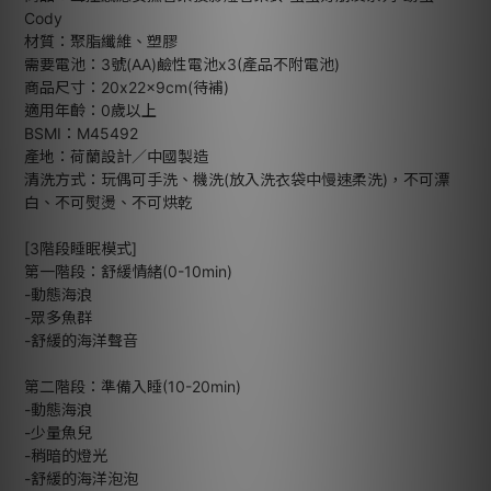
Cody
材質：聚脂纖維、塑膠
需要電池：3號(AA)鹼性電池x3(產品不附電池)
商品尺寸：20x22x9cm(待補)
適用年齡：0歲以上
BSMI：M45492
產地：荷蘭設計／中國製造
清洗方式：玩偶可手洗、機洗(放入洗衣袋中慢速柔洗)，不可漂
白、不可熨燙、不可烘乾
[3階段睡眠模式]
第一階段：舒緩情緒(0-10min)
-動態海浪
-眾多魚群
-舒緩的海洋聲音
第二階段：準備入睡(10-20min)
-動態海浪
-少量魚兒
-稍暗的燈光
-舒緩的海洋泡泡