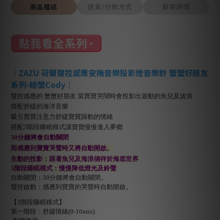
商品描述
送貨/付款方式
顧客評價
｜ZAZU 荷蘭聲控感應安撫音樂投影燈音樂鈴 蟹蟹好朋友
系列-螃蟹Cody｜
聲控感應的 蟹蟹好朋友 當寶寶哭鬧時會投影出遊動的魚兒及波浪
搭配舒緩的海洋音樂
吸引寶寶注意力舒緩寶寶躁動的情緒
搭配3階段睡眠模式讓寶寶慢慢進入夢鄉
30分鐘將會自動關閉
而感應到寶寶哭聲時又將自動開啟。
生動的投影：跟著魚兒及海浪徜徉於海底世界
3階段睡眠模式：慢慢降低燈光及鈴聲
自動關閉：30分鐘將會自動關閉。
聲控啟動：感應到寶寶的哭聲時自動開啟。
【3階段睡眠模式】
第一階段：舒緩情緒(0-10min)