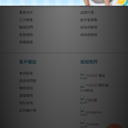
關於我們
品牌總覽
異業合作
品牌代理
工作機會
創作者募集
聯絡我們
成為供應商
直營據點
成為經銷商
媒體報導
客戶權益
追蹤我們
會員制度
YODEE 優迪
退換貨問題
YODEE 媽咪補
購物須知
給站
版權聲明
FB社團
隱私政策
反詐騙叮嚀
Instagram
Youtube