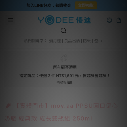
加入LINE好友，領購物金
立即領取
彌月禮
良品出清
防蚊
包巾
熱門關鍵字：
所有顧客適用
指定商品：任選 2 件 NT$1,691 元，買越多省越多！
條款與細則
【實體門市】mov.aa PPSU圓口偏心
奶瓶 經典款 成長雙瓶組 250ml