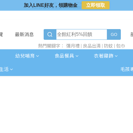
⭐超取選全家⭐滿$888贈霜淇淋禮物卡
加入LINE好友，領購物金
立即領取
⭐加入LINE好友⭐
⭐新客首購限定⭐
⭐好日照Vogito⭐殺菌好幫手
覽
最新消息
彌月禮
良品出清
防蚊
包巾
熱門關鍵字：
幼兒哺育
食品餐具
衣著寢飾
生活
毛孩