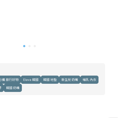
必備 旅行好物
Elava 韓國
韓國 地墊
新生兒 奶嘴
哺乳 內衣
膠
韓國 奶嘴