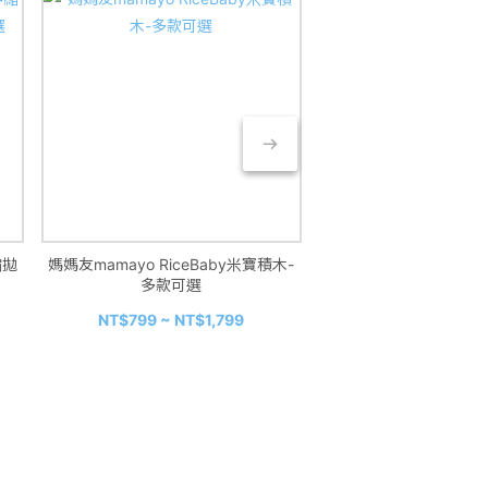
縮拋
媽媽友mamayo RiceBaby米寶積木-
【獨家優惠】Derma 丹
多款可選
珠防水防曬乳50ml+寶
沐浴露家庭號50
NT$990
NT$799 ~ NT$1,799
NT$1,110