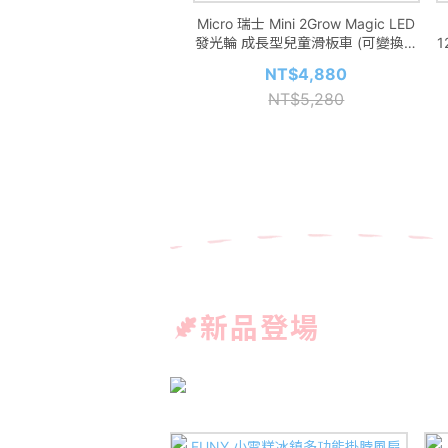
 Ritzy 美國 抽抽探索盒-陽光農
Micro 瑞士 Mini 2Grow Magic LED
場
發光輪 成長型兒童滑板車 (可變換滑
步車模式) - 多款可選
NT$1,080
NT$4,880
NT$5,280
新品登場