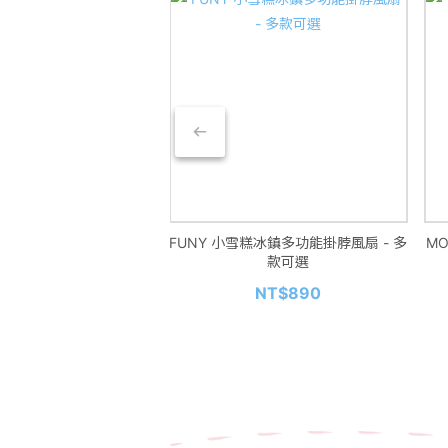
 GEOGRAPHIC 國家地理
FUNY 小雪糕冰鎮多功能掛脖風扇 - 多
MO
EM動手做!手持吸塵器
款可選
NT$690
NT$890