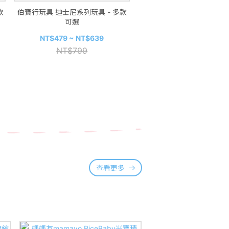
款
伯寶行玩具 迪士尼系列玩具 - 多款
波堤寶寶 寶寶粥 150g/包 5
可選
多款可選
NT$375
NT$479 ~ NT$639
NT$799
NT$399
查看更多
⭐優迪獨家組合價~8/31止