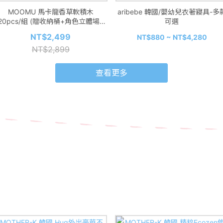
MOOMU 馬卡龍香草軟積木
aribebe 韓國/嬰幼兒衣著寢具-多
120pcs/組 (贈收納桶+角色立體場景
可選
紙卡)
NT$2,499
NT$880 ~ NT$4,280
NT$2,899
查看更多