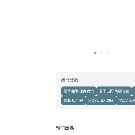
熱門分類
夏季艷陽 涼爽對策
夏季出門 防曬防蚊
電動 吸乳器
MOYUUM 韓國
抗UV 太
熱門商品