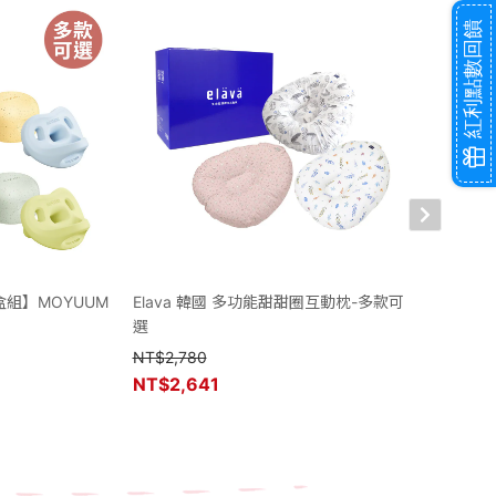
紅利點數回饋
組】MOYUUM
Elava 韓國 多功能甜甜圈互動枕-多款可
Milk 
選
NT$
2,780
NT$
160
NT$
2,641
NT$
152