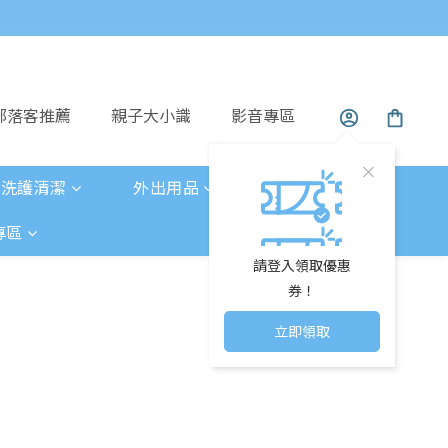
部落客推薦
親子大小識
影音專區
洗護清潔
外出用品
玩具童書
專區
請登入領取優惠
券！
立即領取