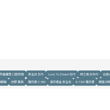
牙齒護理 口腔保健
新生兒 包巾
Love To Dream 包巾
棉之境 紗布巾
出遊
陽眼鏡
矽膠 餐具
彌月禮 0-6M
滿月禮盒 新生兒
6-12M 彌月禮
韓國 矽