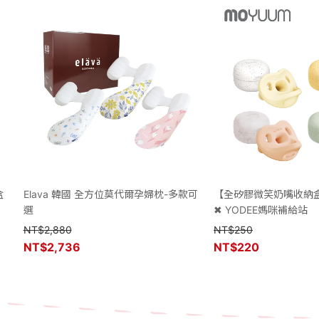
盒
Elava 韓國 全方位莫代爾孕婦枕-多款可
【全矽膠微笑奶嘴收納盒
選
✖ YODEE媽咪補給站
NT$
2,880
NT$
250
NT$
2,736
NT$
220