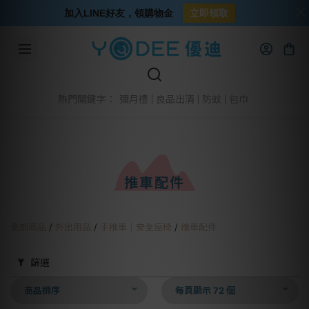
加入LINE好友，領購物金
立即領取
彌月禮
良品出清
防蚊
包巾
熱門關鍵字：
推車配件
全部商品
/
外出用品
/
手推車│安全座椅
/
推車配件
篩選
商品排序
每頁顯示 72 個