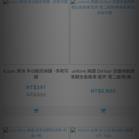
b.box 澳洲 多功能防掉鏈 -多款可
unilove 英國 Dlxtour 百變休旅高
選
景觀全能推車 配件 第二座椅(無推
車車架) - 多款可選
NT$341
NT$5,900
NT$399