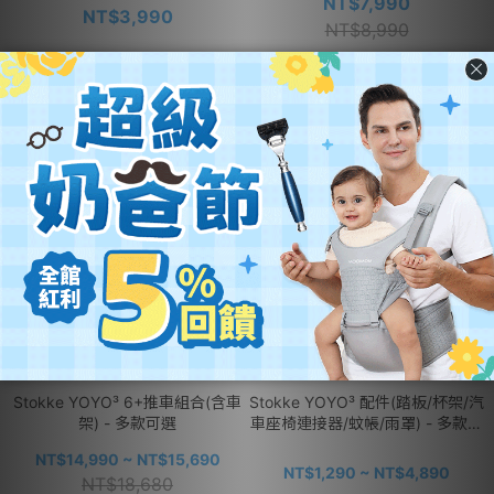
NT$7,990
NT$3,990
NT$8,990
Stokke YOYO³ 6+推車組合(含車
Stokke YOYO³ 配件(踏板/杯架/汽
架) - 多款可選
車座椅連接器/蚊帳/雨罩) - 多款可
選
NT$14,990 ~ NT$15,690
NT$1,290 ~ NT$4,890
NT$18,680