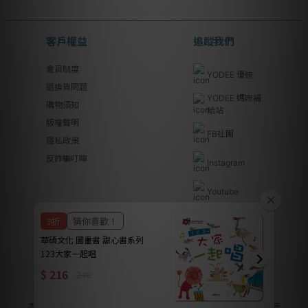
客戶權益
追蹤我們
會員制度
YODEE 優迪
退換貨問題
YODEE 媽咪補
購物須知
給站
版權聲明
FB社團
隱私政策
反詐騙叮嚀
Instagram
Youtube
Line@
優迪國際股份有限公司 | YODEE INTERNATIONAL CO., LTD
法律顧問｜瀛睿律師事務所 Copyright 2024 © YODEE優迪
本公司全系列商品皆已投保南山產物保險產品責任險新台幣2000萬元