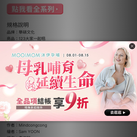
規格說明
品牌：華碩文化
商品：123大家一起唱
作者：Mindcongcong
繪者：Heng-Hee CHO
譯者：李潔茹
材質：紙質
內文：彩色/精裝/附注音符號標示
規格：196*198*20 mm
ISBN：978-986-94895-3-9
頁數：14頁
適讀年齡：1歲以上
出版地：台灣
品牌：華碩文化
商品：太陽公公快起床
作者：Mindcongcong
繪者：Sam YOON