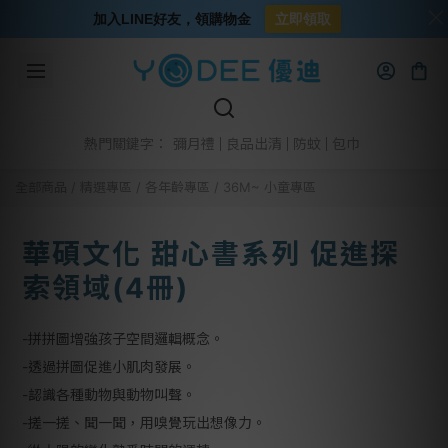
加入LINE好友，領購物金
立即領取
彌月禮
良品出清
防蚊
包巾
熱門關鍵字：
全部商品
/
精選專區
/
各年齡專區
/
36M~ 小童專區
華碩文化 甜心書系列 促進探
索領域(4冊)
-拼拼圖增強孩子空間邏輯概念。
-透過拼圖促進小肌肉發展。
-認識各種動物與動物叫聲。
-搓一搓、聞一聞，用嗅覺玩出想像力。