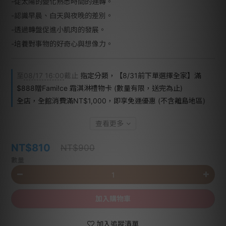
-從太陽的變化熟悉時間的運轉。
-認識早晨、白天與夜晚的差別。
-透過轉盤促進小肌肉的發展。
-培養對事物的好奇心與想像力。
至
08/17 16:00
截止
指定分類，【8/31前下單選擇全家】滿
$888贈Fami!ce 霜淇淋禮物卡 (數量有限，送完為止)
全店，全館消費滿NT$1,000，即享免運優惠 (不含離島地區)
查看更多
NT$810
NT$900
數量
加入購物車
加入追蹤清單