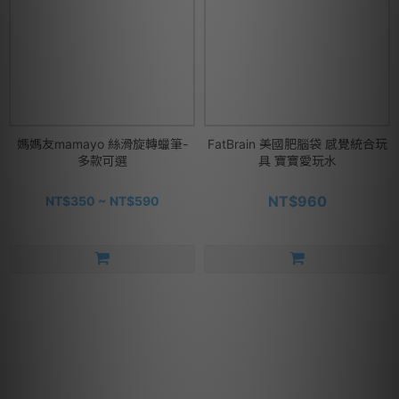
媽媽友mamayo 絲滑旋轉蠟筆-
FatBrain 美國肥腦袋 感覺統合玩
多款可選
具 寶寶愛玩水
NT$960
NT$350 ~ NT$590