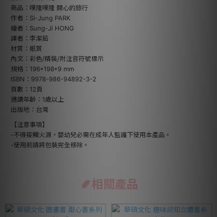
商品：噗隆噗隆 開心的旅行
作者：Si-Jung PARK
繪者：Sung-Ji HONG
譯者：李潔茹
材質：紙質
內文：彩色/精裝/附注音符號標示
規格：196*198*9 mm
ISBN：9978-986-94892-3-2
頁數：12頁
適讀年齡：1歲以上
出版地：台灣
【注意事項】
-不得接觸火源，嬰幼兒必需在成年人監護下使用本產品。
-使用前請將包裝完全移除。
相關產品