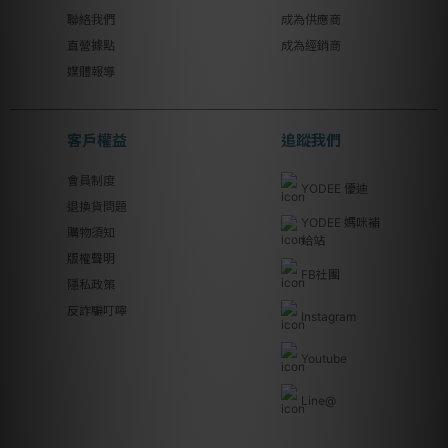
聯絡我們
成為供應商
直營據點
成為經銷商
媒體報導
客戶權益
追蹤我們
會員制度
YODEE 優迪
退換貨問題
YODEE 媽咪補
購物須知
給站
版權聲明
FB社團
隱私政策
反詐騙叮嚀
Instagram
Youtube
Line@