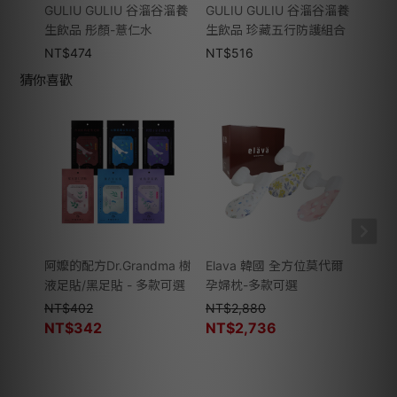
GULIU GULIU 谷溜谷溜養
GULIU GULIU 谷溜谷溜養
GUL
生飲品 彤顏-薏仁水
生飲品 珍藏五行防護組合
生飲
NT$
474
NT$
516
NT$
猜你喜歡
阿嬤的配方Dr.Grandma 樹
Elava 韓國 全方位莫代爾
阿嬤的
液足貼/黑足貼 - 多款可選
孕婦枕-多款可選
的•
NT$
402
NT$
2,880
NT$
NT$
342
NT$
2,736
NT$