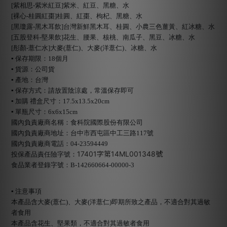
[紫相思-紫米紅豆]紫米、紅豆、黑糖、水
[裸心-桂圓紅棗]桂圓、紅棗、枸杞、黑糖、水
[黑瓊露-黑木耳飲]台灣新鮮黑木耳、桂圓、小農三色薑黃、紅冰糖、水
[五股登科-堅果飲]花生、腰果、核桃、南瓜子、黑豆、冰糖、水
[彤顏-薏仁水]大麥(薏仁)、大麥(洋薏仁)、冰糖、水
▪ 保存期限：18個月
▪ 貨源：公司貨
▪ 產地：台灣
▪ 保存方式：請放置陰涼處，常溫保存即可
▪ 加購 禮盒尺寸：17.5x13.5x20cm
▪ 單瓶尺寸：6x6x15cm
國內負責廠商名稱：食科院國際股份有限公司
國內負責廠商地址：台中市西屯區中工三路117號
國內負責廠商電話：04-23594449
17401字第14ML001348號
投保產品責任險字號：
食品業者登錄字號：B-142660664-00000-3
▪ 注意事項
本產品含大麥(薏仁)、大麥(洋薏仁)即期所致之產品，不適合對其過敏
者食用
本產品含花生、堅果類，不適合對其過敏者食用