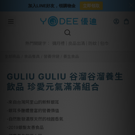
加入LINE好友，領購物金
立即領取
彌月禮
良品出清
防蚊
包巾
熱門關鍵字：
全部商品
/
食品餐具
/
營養保健
/
養生食品
GULIU GULIU 谷溜谷溜養生
飲品 珍愛元氣滿滿組合
-來自台灣阿里山的新鮮銀耳
-銀耳多醣體豐富的營養價值
-自然散發濃厚天然的桂圓香氣
-2019銀髮友善食品