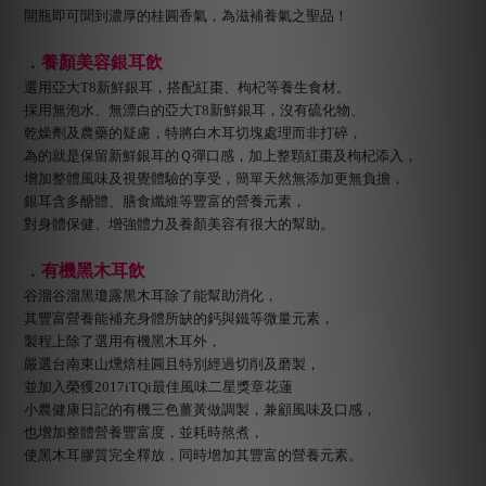
開瓶即可聞到濃厚的桂圓香氣，為滋補養氣之聖品！
．養顏美容銀耳飲
選用亞大T8新鮮銀耳，搭配紅棗、枸杞等養生食材。
採用無泡水、無漂白的亞大T8新鮮銀耳，沒有硫化物、
乾燥劑及農藥的疑慮，特將白木耳切塊處理而非打碎，
為的就是保留新鮮銀耳的Ｑ彈口感，加上整顆紅棗及枸杞添入，
增加整體風味及視覺體驗的享受，簡單天然無添加更無負擔，
銀耳含多醣體、膳食纖維等豐富的營養元素，
對身體保健、增強體力及養顏美容有很大的幫助。
．有機黑木耳飲
谷溜谷溜黑瓊露黑木耳除了能幫助消化，
其豐富營養能補充身體所缺的鈣與鐵等微量元素，
製程上除了選用有機黑木耳外，
嚴選台南東山燻焙桂圓且特別經過切削及磨製，
並加入榮獲2017iTQi最佳風味二星獎章花蓮
小農健康日記的有機三色薑黃做調製，兼顧風味及口感，
也增加整體營養豐富度，並耗時熬煮，
使黑木耳膠質完全釋放，同時增加其豐富的營養元素。