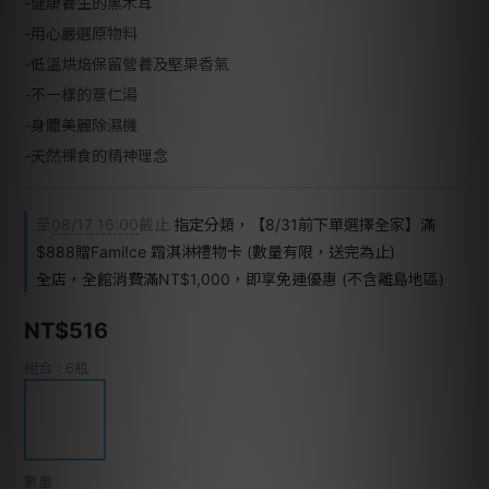
-健康養生的黑木耳
-用心嚴選原物料
-低溫烘焙保留營養及堅果香氣
-不一樣的薏仁湯
-身體美麗除濕機
-天然裸食的精神理念
至
08/17 16:00
截止
指定分類，【8/31前下單選擇全家】滿
$888贈Fami!ce 霜淇淋禮物卡 (數量有限，送完為止)
全店，全館消費滿NT$1,000，即享免運優惠 (不含離島地區)
NT$516
組合
: 6瓶
數量