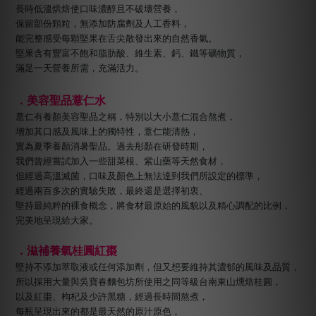
長時低溫烘焙使口味濃醇且不破壞營養，
保留部份顆粒，無添加防腐劑及人工香料，
能完整感受每顆堅果在舌尖散發出來的自然香氣。
堅果含有豐富不飽和脂肪酸、維生素、鈣、鐵等礦物質，
滿足一天營養所需，充滿活力。
．美容聖品薏仁水
薏仁有養顏美容聖品之稱，特別以大小薏仁混合熬煮，
增加其口感及風味上的獨特性，薏仁能清熱，
實為夏季養顏消暑聖品。過去彤顏在研發時期，
我們曾經嘗試加入一些甜菜根、紫山藥等天然食材，
但經過高溫滅菌，口味及顏色上無法達到我們所設定的標準，
經過兩百多次的實驗失敗，最終還是選擇初衷、
堅持最純粹的裸食概念，將食材最原始的風貌以及精心調配的比例，
完美地呈現給大家。
．滋補養氣桂圓紅棗
堅持不添加萃取液或任何添加劑，但又想要維持其濃郁的風味及品質，
所以採用大量與吳寶春麵包坊所使用之同等級台南東山燻焙桂圓，
以及紅棗、枸杞及少許黑糖，經過長時間熬煮，
每瓶呈現出來的都是最天然的原汁原色，