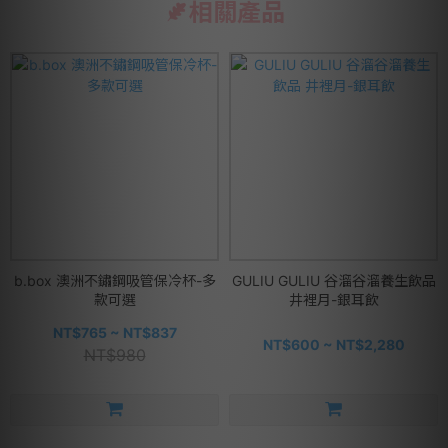
相關產品
b.box 澳洲不鏽鋼吸管保冷杯-多
GULIU GULIU 谷溜谷溜養生飲品
款可選
井裡月-銀耳飲
NT$765 ~ NT$837
NT$600 ~ NT$2,280
NT$980