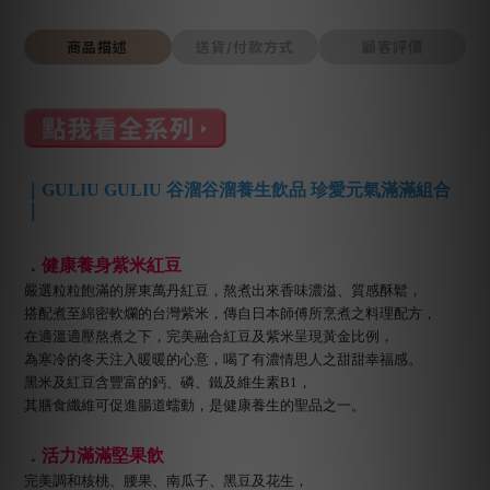
商品描述
送貨/付款方式
顧客評價
｜GULIU GULIU 谷溜谷溜養生飲品 珍愛元氣滿滿組合
｜
．健康養身紫米紅豆
嚴選粒粒飽滿的屏東萬丹紅豆，熬煮出來香味濃溢、質感酥鬆，
搭配煮至綿密軟爛的台灣紫米，傳自日本師傅所烹煮之料理配方，
在適溫適壓熬煮之下，完美融合紅豆及紫米呈現黃金比例，
為寒冷的冬天注入暖暖的心意，喝了有濃情思人之甜甜幸福感。
黑米及紅豆含豐富的鈣、磷、鐵及維生素B1，
其膳食纖維可促進腸道蠕動，是健康養生的聖品之一。
．活力滿滿堅果飲
完美調和核桃、腰果、南瓜子、黑豆及花生，