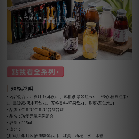
規格說明
▪ 內容物含：井裡月-銀耳飲x1、紫相思-紫米紅豆x1、裸心-桂圓紅棗x
1、黑瓊露-黑木耳飲x1、五谷登科-堅果飲x1、彤顏-薏仁水x1
▪ 品牌：GULIU GULIU 谷溜谷溜
▪ 品名：珍愛元氣滿滿組合
▪ 容量：295ml
▪ 成分：
[井裡月-銀耳飲]台灣新鮮銀耳、紅棗、枸杞、水、冰糖