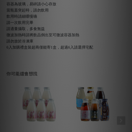
容器為玻璃，易碎請小心存放
當瓶蓋突起時，請勿飲用
飲用時請細嚼慢嚥
請一次飲用完畢
請適量攝取，多食無益
微波加熱時請將飲品倒出至可微波容器加熱
請勿放於冷凍庫
6入加購禮盒裝超商僅能寄1盒，超過6入請選擇宅配
你可能還會想找