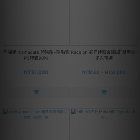
孕哺兒 mamacare 卵磷脂+磷脂質
Race on 氧元速螯合鐵B群雙層錠-
PS膠囊90粒
多入可選
NT$1,000
NT$590 ~ NT$1,080