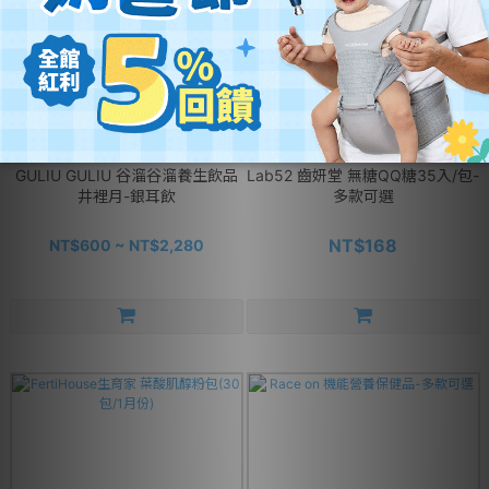
GULIU GULIU 谷溜谷溜養生飲品
Lab52 齒妍堂 無糖QQ糖35入/包-
井裡月-銀耳飲
多款可選
NT$168
NT$600 ~ NT$2,280