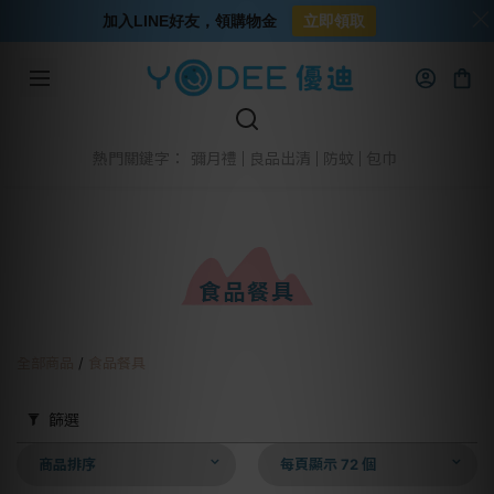
加入LINE好友，領購物金
立即領取
彌月禮
良品出清
防蚊
包巾
熱門關鍵字：
食品餐具
全部商品
/
食品餐具
篩選
商品排序
每頁顯示 72 個