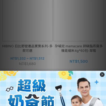
HIBINO 日比野營養品寶寶系列-多
孕哺兒 mamacare 卵磷脂燕窩多
款可選
機能細末4g*60包-草莓
NT$1,332 ~ NT$1,512
NT$1,500
NT$1,680