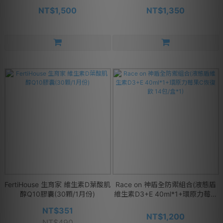
NT$1,500
NT$1,350
FertiHouse 生育家 維生素D葉酸肌
Race on 神盾全防禦組合(液態盾
醇Q10膠囊(30顆/1月份)
維生素D3+E 40ml*1+環原力莓果
C恢復飲 14包/盒*1)
NT$351
NT$1,200
NT$490