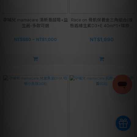
孕哺兒 mamacare 清新蔓越莓+益
Race on 骨肌保養金三角組合(液
生菌-多款可選
態盾維生素D3+E 40ml*1+環原力
莓果C恢復飲 14包/盒*1+雙螯合固
鎂鈣60顆/罐*1)
NT$1,990
NT$880 ~ NT$1,000