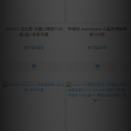
HIBINO 日比野 兒童口嚼錠(120
孕哺兒 mamacare 小晶亮視敏嚼
錠/盒)-多款可選
錠100粒
NT$990
NT$499