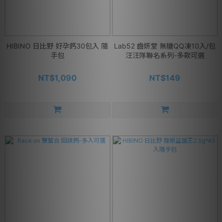
HIBINO 日比野 好孕鈣30包入 隨
Lab52 齒妍堂 無糖QQ凍10入/包
手包
汪汪隊聯名系列-多款可選
NT$1,090
NT$149