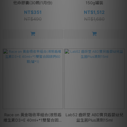
他命膠囊(30顆/1月份)
150g罐裝
NT$351
NT$1,512
NT$490
NT$1,680
Race on 黃金吸收率組合(液態盾
Lab52 齒妍堂 ABD寶貝盾嬰幼兒
維生素D3+E 40ml+*1雙螯合固鎂
益生菌Plus滴劑15ml
鈣60顆/罐*1)