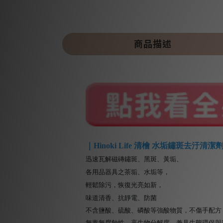
商品描述
｜Hinoki Life 清檜 水垢鏽斑去汙清潔劑
迅速瓦解磁磚鏽斑、黑斑、黃垢、
各用品器具之茶垢、水垢等，
輕鬆除污，恢復光亮如新，
味道清香、抗靜電、防菌
不含鹽酸、硫酸、磷酸等強酸物質，不傷手配方
無毒無腐蝕性，高生物分解度，兼具生態環保與