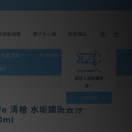
部落客推薦
親子大小識
影音專區
洗護清潔
外出用品
玩具童書
專區
請登入領取優惠
券！
立即領取
 Life 清檜 水垢鏽斑去汙
0ml