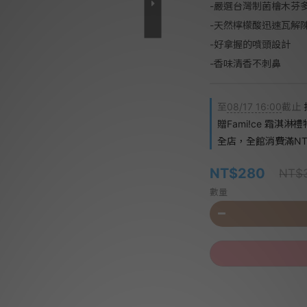
-嚴選台灣制菌檜木芬
-天然檸檬酸迅速瓦解
-好拿握的噴頭設計
-香味清香不刺鼻
至
08/17 16:00
截止
贈Fami!ce 霜淇淋
全店，全館消費滿NT$
NT$280
NT$
數量