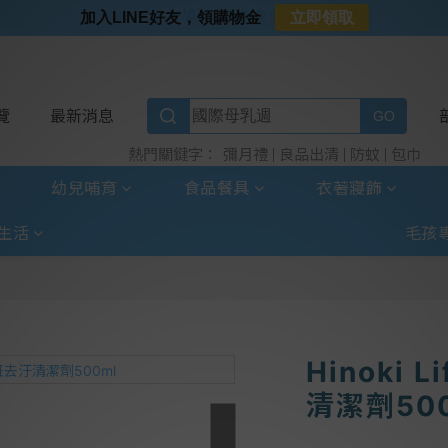
⭐加入LINE好友⭐
加入LINE好友，領購物金
立即領取
⭐新客首購限定⭐
⭐好日照Vogito⭐殺菌好幫手
⭐超取選全家⭐滿$888贈霜淇淋禮物卡
覽
最新消息
彌月禮
良品出清
防蚊
包巾
熱門關鍵字：
幼兒哺育
食品餐具
衣著寢飾
生活
毛孩
Hinoki
清潔劑50