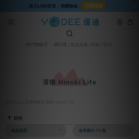
加入LINE好友，領購物金
立即領取
彌月禮
良品出清
防蚊
包巾
熱門關鍵字：
清檜 Hinoki Life
全部商品
/
品牌總覽
/
清檜 Hinoki Life
篩選
商品排序
每頁顯示 72 個