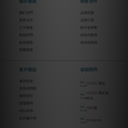
關於優迪
銷售合作
關於我們
品牌總覽
異業合作
品牌代理
工作機會
創作者募集
聯絡我們
成為供應商
直營據點
成為經銷商
媒體報導
客戶權益
追蹤我們
會員制度
YODEE 優迪
退換貨問題
YODEE 媽咪補
購物須知
給站
版權聲明
FB社團
隱私政策
反詐騙叮嚀
Instagram