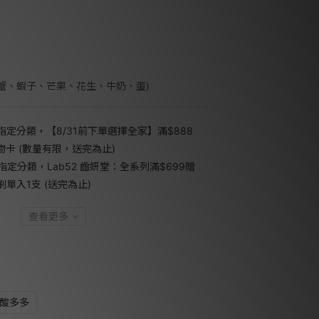
鈣
菌
(螃蟹、蝦子、芒果、花生、牛奶、蛋)
指定分類，【8/31前下單選擇全家】滿$888
禮物卡 (數量有限，送完為止)
指定分類，Lab52 齒妍堂：全系列滿$699贈
單入1支 (送完為止)
查看更多
酸多多