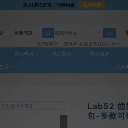
⭐加入LINE好友⭐
加入LINE好友，領購物金
立即領取
⭐新客首購限定⭐
⭐好日照Vogito⭐殺菌好幫手
⭐超取選全家⭐滿$888贈霜淇淋禮物卡
覽
最新消息
彌月禮
良品出清
防蚊
包巾
熱門關鍵字：
幼兒哺育
食品餐具
衣著寢飾
生活
毛孩
Lab52 
包-多款可