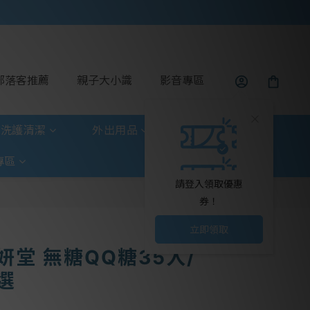
部落客推薦
親子大小識
影音專區
洗護清潔
外出用品
玩具童書
專區
請登入領取優惠
券！
立即領取
齒妍堂 無糖QQ糖35入/
選