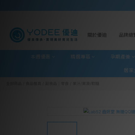
關於優迪
品牌總
本週優惠
精選專區
孕期產後
居家
全部商品
/
食品餐具
/
副食品│零食
/
果汁/果凍/軟糖