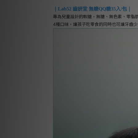
｜Lab52 齒妍堂 無糖QQ糖35入/包｜
專為兒童設計的軟糖，無糖、無色素、零脂肪
4種口味，讓孩子吃零食的同時也可讓牙齒少