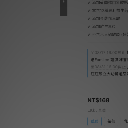
✔︎ 添加荷蘭進口乳酸
✔︎ 富含12種專利益生
✔︎ 添加金盞花萃取
✔︎ 添加維生素C
✔︎ 不含六大過敏原 
至
08/17 16:00
截止
贈Fami!ce 霜淇淋
至
08/31 16:00
截止
汪汪隊立大功萬毛牙刷
NT$168
口味
: 草莓
草莓
葡萄
乳