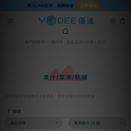
加入LINE好友，領購物金
立即領取
彌月禮
良品出清
防蚊
包巾
熱門關鍵字：
果汁/果凍/軟糖
全部商品
/
食品餐具
/
副食品│零食
/
果汁/果凍/軟糖
篩選
商品排序
每頁顯示 72 個