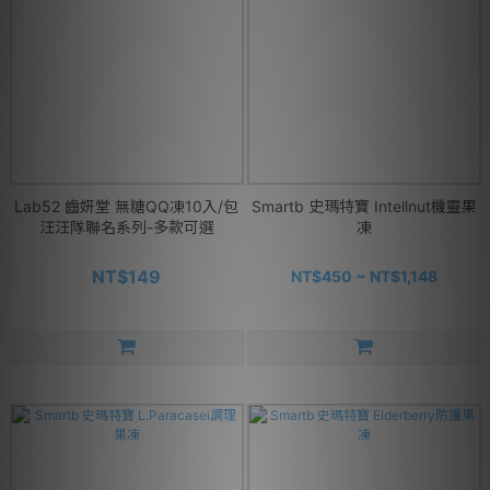
Lab52 齒妍堂 無糖QQ凍10入/包
Smartb 史瑪特寶 Intellnut機靈果
汪汪隊聯名系列-多款可選
凍
NT$149
NT$450 ~ NT$1,148