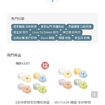
熱門分類
夏季艷陽 涼爽對策
夏季出門 防曬防蚊
牙齒護理 口腔保健
新生兒 包巾
Love To Dream 包巾
棉之境 紗布巾
出遊必備 旅行好物
Elava 韓國
韓國 地墊
新生兒 奶嘴
熱門商品
【全矽膠微笑奶嘴收納盒
MOYUUM 韓國 全矽膠微
Elav