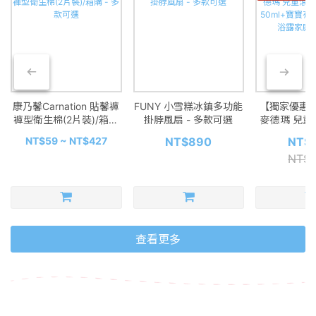
康乃馨Carnation 貼馨褲
FUNY 小雪糕冰鎮多功能
【獨家優惠】D
褲型衛生棉(2片裝)/箱購
掛脖風扇 - 多款可選
麥德瑪 兒童
- 多款可選
曬乳50ml+
NT$59 ~ NT$427
NT$890
NT$
洗髮沐浴露家庭
NT$1
查看更多