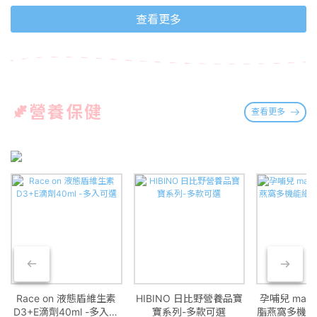
查看更多
營養保健
查看更多
Race on 液態盾維生素
HIBINO 日比野營養品寶
孕哺兒 mama
D3+E滴劑40ml -多入可
寶系列-多款可選
脂燕窩多機能細