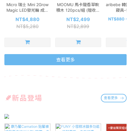
Micro 瑞士 Mini 2Grow
MOOMU 馬卡龍香草軟
aribebe 
Magic LED發光輪 成長
積木 120pcs/組 (贈收納
寢具-多
型兒童滑板車 (可變換滑
桶+角色立體場景紙卡)
NT$4,880
NT$2,499
NT$880 ~ 
步車模式) - 多款可選
NT$5,280
NT$2,899
查看更多
新品登場
查看更多
⭐優迪獨家組合價~