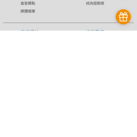
直營據點
成為經銷商
媒體報導
客戶權益
追蹤我們
會員制度
YODEE 優迪
退換貨問題
YODEE 媽咪補
購物須知
給站
版權聲明
FB社團
隱私政策
反詐騙叮嚀
Instagram
Youtube
Line@
優迪國際股份有限公司 | YODEE INTERNATIONAL CO., LTD