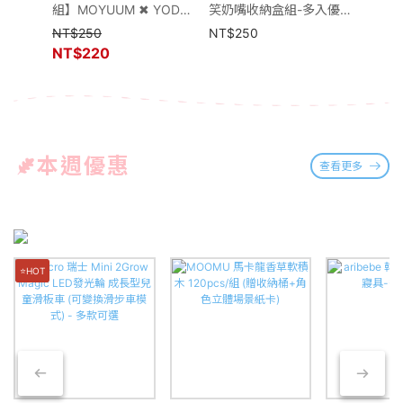
組】MOYUUM ✖ YODEE
笑奶嘴收納盒組-多入優
孕婦枕
媽咪補給站
惠
NT$
250
NT$
250
NT$
2
NT$
220
NT$
本週優惠
查看更多
⭐HOT