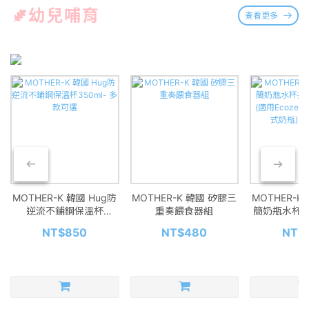
幼兒哺育
查看更多
MOTHER-K 韓國 Hug防
MOTHER-K 韓國 矽膠三
MOTHER-K
逆流不鋪鋼保溫杯
重奏餵食器組
簡奶瓶水杯共
350ml- 多款可選
入(適用Eco
NT$850
NT$480
NT$
拋棄式奶瓶)