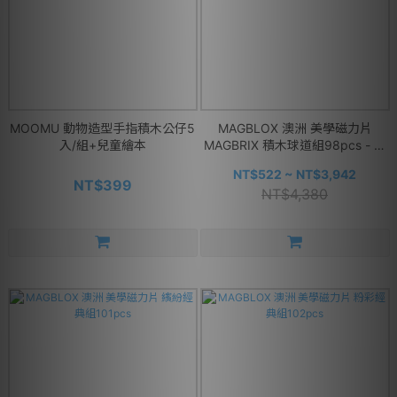
MOOMU 動物造型手指積木公仔5
MAGBLOX 澳洲 美學磁力片
入/組+兒童繪本
MAGBRIX 積木球道組98pcs - 多
款可選
NT$522 ~ NT$3,942
NT$399
NT$4,380