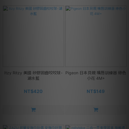
Itzy Ritzy 美國 矽膠固齒咬咬球-
Pigeon 日本貝親 嘴唇訓練器 綠色
湖水藍
小花 4M+
NT$420
NT$149