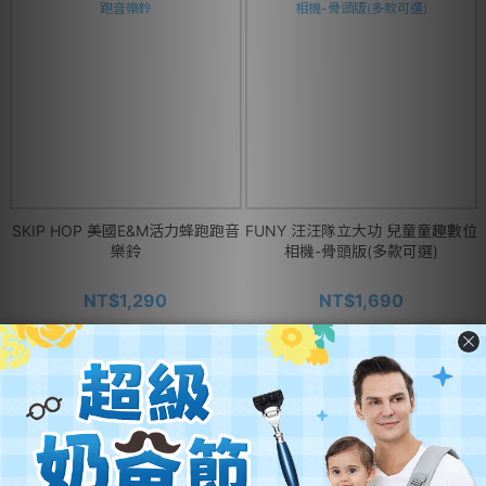
SKIP HOP 美國E&M活力蜂跑跑音
FUNY 汪汪隊立大功 兒童童趣數位
樂鈴
相機-骨頭版(多款可選)
NT$1,290
NT$1,690