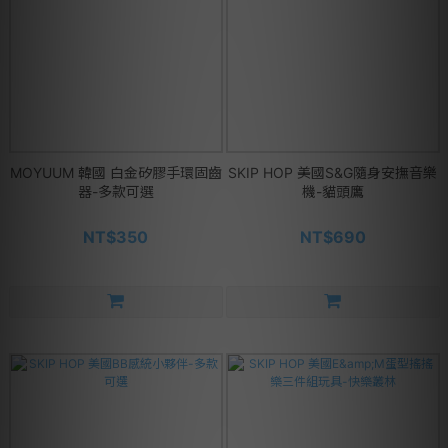
MOYUUM 韓國 白金矽膠手環固齒
SKIP HOP 美國S&G隨身安撫音樂
器-多款可選
機-貓頭鷹
NT$350
NT$690