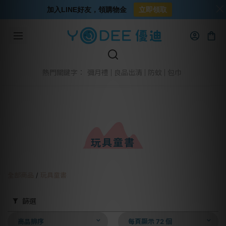
加入LINE好友，領購物金
立即領取
彌月禮
良品出清
防蚊
包巾
熱門關鍵字：
玩具童書
全部商品
/
玩具童書
篩選
商品排序
每頁顯示 72 個