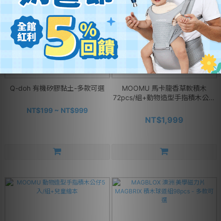
Q-doh 有機矽膠黏土-多款可選
MOOMU 馬卡龍香草軟積木
72pcs/組+動物造型手指積木公仔
5入
NT$199 ~ NT$999
NT$1,999