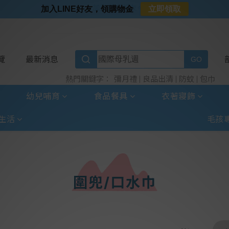
⭐加入LINE好友⭐
加入LINE好友，領購物金
立即領取
⭐新客首購限定⭐
⭐好日照Vogito⭐殺菌好幫手
⭐超取選全家⭐滿$888贈霜淇淋禮物卡
覽
最新消息
彌月禮
良品出清
防蚊
包巾
熱門關鍵字：
幼兒哺育
食品餐具
衣著寢飾
生活
毛孩
圍兜/口水巾