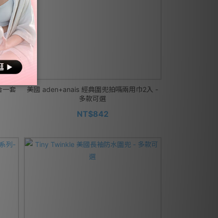
二合一套
美國 aden+anais 經典圍兜拍嗝兩用巾2入 -
多款可選
NT$842