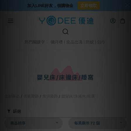
加入LINE好友，領購物金
立即領取
彌月禮
良品出清
防蚊
包巾
熱門關鍵字：
嬰兒床/床邊床/睡窩
全部商品
/
衣著寢飾
/
傢俱寢飾
/
嬰兒床/床邊床/睡窩
篩選
商品排序
每頁顯示 72 個