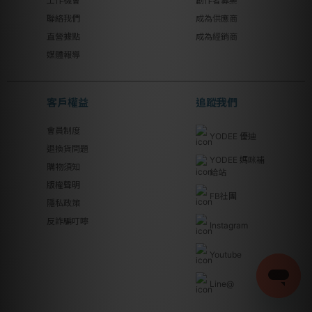
工作機會
創作者募集
聯絡我們
成為供應商
直營據點
成為經銷商
媒體報導
客戶權益
追蹤我們
會員制度
YODEE 優迪
退換貨問題
YODEE 媽咪補
購物須知
給站
版權聲明
FB社團
隱私政策
反詐騙叮嚀
Instagram
Youtube
Line@