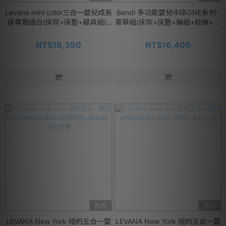
Levana mini color三合一嬰兒成長
Bendi 多功能嬰兒中床ONE系列-
床尊寵組合(床架+床墊+寢具組)-
豪華組(床架+床墊+輪組+蚊帳+床
多款可選
圍+矮側欄)-原木色
NT$18,390
NT$16,400
售完
售完
LEVANA New York 紐約五合一嬰
LEVANA New York 紐約五合一嬰