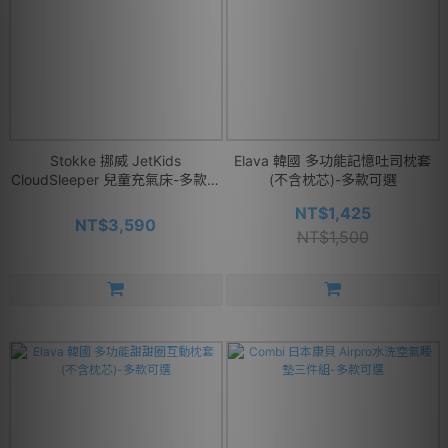
Stokke 挪威 JetKids
Elava 韓國 多功能記憶吐司枕套
CloudSleeper 兒童充氣床-多款可
(不含枕芯)-多款可選
選
NT$1,425
NT$3,590
NT$1,500