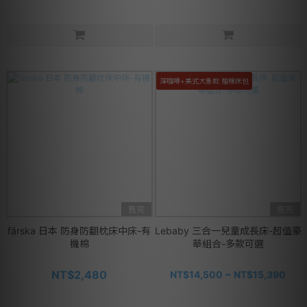
深咖啡+美式大象款 贈棉床包
售完
售完
färska 日本 防身防翻枕床中床-有
Lebaby 三合一兒童成長床-超值豪
機棉
華組合-多款可選
NT$2,480
NT$14,500 ~ NT$15,390