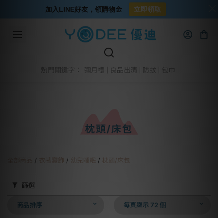
加入LINE好友，領購物金
立即領取
彌月禮
良品出清
防蚊
包巾
熱門關鍵字：
枕頭/床包
全部商品
/
衣著寢飾
/
幼兒睡眠
/
枕頭/床包
篩選
商品排序
每頁顯示 72 個