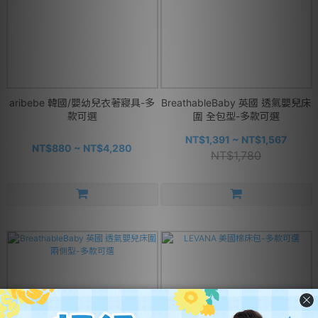
aribebe 韓國/嬰幼兒衣著寢具-多
BreathableBaby 英國 透氣嬰兒床
款可選
圍 全包型-多款可選
NT$1,391 ~ NT$1,567
NT$880 ~ NT$4,280
NT$1,780