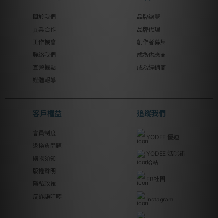
關於我們
品牌總覽
異業合作
品牌代理
工作機會
創作者募集
聯絡我們
成為供應商
直營據點
成為經銷商
媒體報導
客戶權益
追蹤我們
會員制度
YODEE 優迪
退換貨問題
YODEE 媽咪補
購物須知
給站
版權聲明
FB社團
隱私政策
反詐騙叮嚀
Instagram