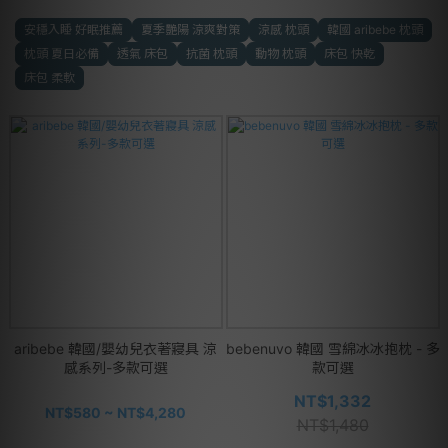
安穩入睡 好眠推薦
夏季艷陽 涼爽對策
涼感 枕頭
韓國 aribebe 枕頭
枕頭 夏日必備
透氣 床包
抗菌 枕頭
動物 枕頭
床包 快乾
床包 柔軟
aribebe 韓國/嬰幼兒衣著寢具 涼
bebenuvo 韓國 雪綿冰冰抱枕 - 多
感系列-多款可選
款可選
NT$1,332
NT$580 ~ NT$4,280
NT$1,480