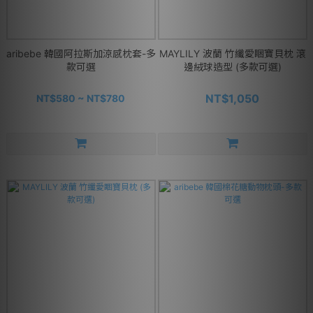
aribebe 韓國阿拉斯加涼感枕套-多
MAYLILY 波蘭 竹纖愛睏寶貝枕 滾
款可選
邊絨球造型 (多款可選)
NT$1,050
NT$580 ~ NT$780