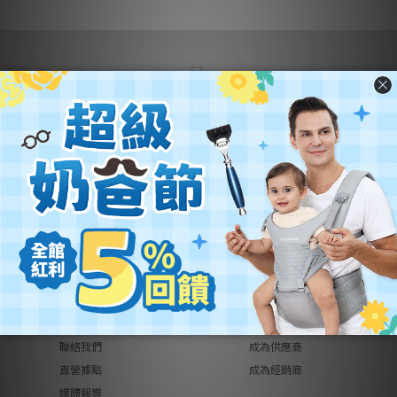
營業名稱：優迪國際股份有限公司
公司統編：54342742
公司地址：
新北市汐止區新台五路一段102號21樓
客服電話：(02) 2696-1681
客服時間：週一至週五 9:00~18:00
關於優迪
銷售合作
關於我們
品牌總覽
異業合作
品牌代理
工作機會
創作者募集
聯絡我們
成為供應商
直營據點
成為經銷商
媒體報導