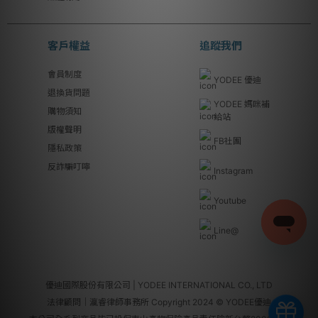
客戶權益
追蹤我們
會員制度
YODEE 優迪
退換貨問題
YODEE 媽咪補
購物須知
給站
版權聲明
FB社團
隱私政策
反詐騙叮嚀
Instagram
Youtube
Line@
優迪國際股份有限公司 | YODEE INTERNATIONAL CO., LTD
法律顧問｜瀛睿律師事務所 Copyright 2024 © YODEE優迪