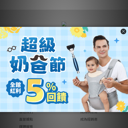
營業名稱：優迪國際股份有限公司
公司統編：54342742
公司地址：
新北市汐止區新台五路一段102號21樓
客服電話：(02) 2696-1681
客服時間：週一至週五 9:00~18:00
關於優迪
銷售合作
關於我們
品牌總覽
異業合作
品牌代理
工作機會
創作者募集
聯絡我們
成為供應商
直營據點
成為經銷商
媒體報導