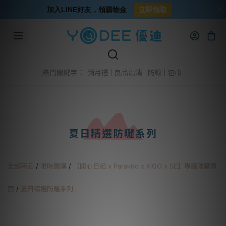
加入LINE好友，領購物金
立即領取
彌月禮
良品出清
防蚊
包巾
熱門關鍵字：
夏日精選防曬系列
全部商品
/
限時團購
/
【開心日記 x Parakito x KiGO x SE】專屬隱藏頁
面
/
夏日精選防曬系列