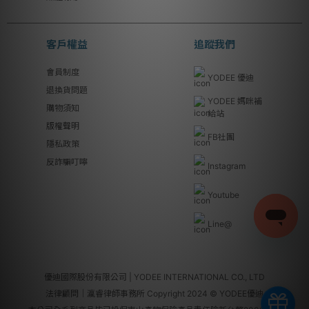
客戶權益
追蹤我們
會員制度
YODEE 優迪
退換貨問題
YODEE 媽咪補
購物須知
給站
版權聲明
FB社團
隱私政策
反詐騙叮嚀
Instagram
Youtube
Line@
優迪國際股份有限公司 | YODEE INTERNATIONAL CO., LTD
法律顧問｜瀛睿律師事務所 Copyright 2024 © YODEE優迪