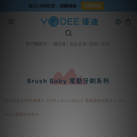
加入LINE好友，領購物金
立即領取
彌月禮
良品出清
防蚊
包巾
熱門關鍵字：
Brush Baby 電動牙刷系列
全部商品
/
限時團購
/
【若妤 x BrushBaby】專屬優惠頁面
/
Brush
Baby 電動牙刷系列