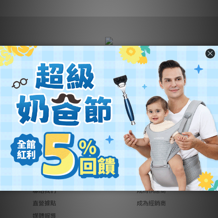
營業名稱：優迪國際股份有限公司
公司統編：54342742
公司地址：
新北市汐止區新台五路一段102號21樓
客服電話：(02) 2696-1681
客服時間：週一至週五 9:00~18:00
關於優迪
銷售合作
關於我們
品牌總覽
異業合作
品牌代理
工作機會
創作者募集
聯絡我們
成為供應商
直營據點
成為經銷商
媒體報導