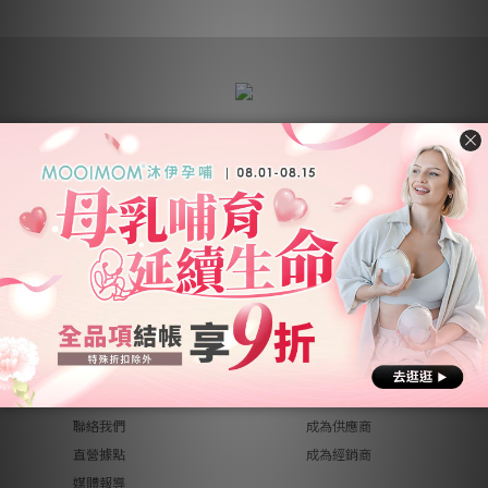
營業名稱：優迪國際股份有限公司
公司統編：54342742
公司地址：
新北市汐止區新台五路一段102號21樓
客服電話：(02) 2696-1681
客服時間：週一至週五 9:00~18:00
關於優迪
銷售合作
關於我們
品牌總覽
異業合作
品牌代理
工作機會
創作者募集
聯絡我們
成為供應商
直營據點
成為經銷商
媒體報導