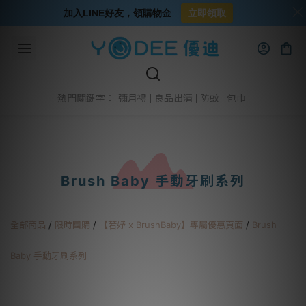
加入LINE好友，領購物金
立即領取
彌月禮
良品出清
防蚊
包巾
熱門關鍵字：
Brush Baby 手動牙刷系列
全部商品
/
限時團購
/
【若妤 x BrushBaby】專屬優惠頁面
/
Brush
Baby 手動牙刷系列