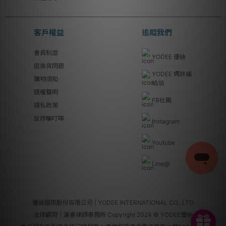
客戶權益
追蹤我們
會員制度
YODEE 優迪
退換貨問題
YODEE 媽咪補
購物須知
給站
版權聲明
FB社團
隱私政策
反詐騙叮嚀
Instagram
Youtube
Line@
優迪國際股份有限公司 | YODEE INTERNATIONAL CO., LTD
法律顧問｜瀛睿律師事務所 Copyright 2024 © YODEE優迪