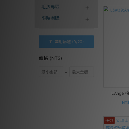
毛孩專區
限時團購
套用篩選
(0/20)
價格 (NT$)
~
L'Ang
NT$
⭐HOT