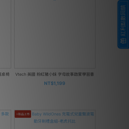
紅利點數回饋
寫桌椅
Vtech 英國 粉紅豬小妹 字母故事啟蒙學習書
NT$1,199
⭐新品上市