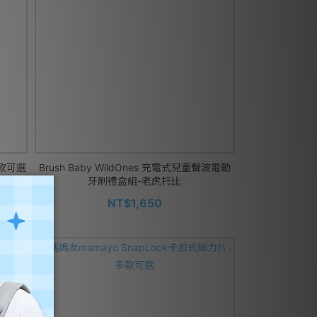
多款可選
Brush Baby WildOnes 充電式兒童聲波電動
牙刷禮盒組-老虎托比
NT$1,650