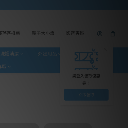
部落客推薦
親子大小識
影音專區
洗護清潔
外出用品
玩具童書
專區
請登入領取優惠
券！
立即領取