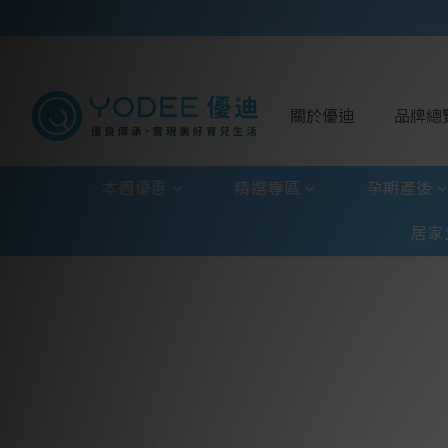
關於優迪
品牌總
本週優惠
精選專區
孕期產後
居家