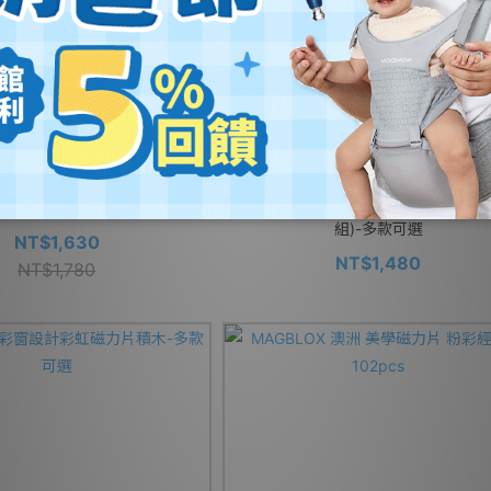
國 人體工學兒童小廚師三件組禮盒
CYDterra 彌月食光禮盒2入組(吸盤碗
組)-多款可選
NT$1,630
NT$1,480
NT$1,780