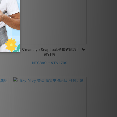
+叉匙
媽媽友mamayo SnapLock卡扣式磁力片-多
款可選
NT$899 ~ NT$1,799