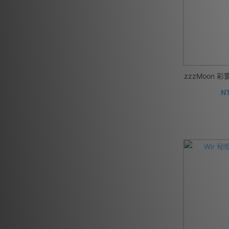
zzzMoon
NT