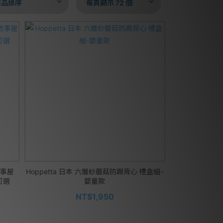
商品排序
每頁顯示 72 個
故事屋
Hoppetta 日本 六層紗蘑菇防踢背心 禮盒組-
款可選
嬰童款
NT$1,950