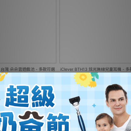
 台灣 朵朵雲遊戲池 - 多款可選
iClever BTH13 炫光無線兒童耳機 - 
NT$1,480
$955 ~ NT$3,890