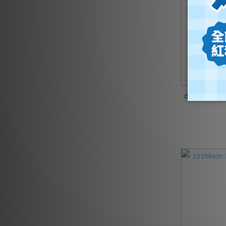
doddl 英