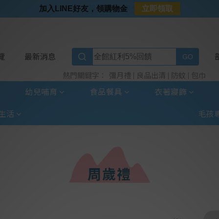
⭐加入LINE好友⭐
加入LINE好友，領購物金
立即領取
⭐新客首購限定⭐
⭐好日照Vogito⭐殺菌好幫手
⭐超取選全家⭐滿$888贈霜淇淋禮物卡
覽
最新消息
彌月禮
良品出清
防蚊
包巾
熱門關鍵字：
幼兒哺育
食品餐具
衣著寢飾
生活
毛孩
周歲禮