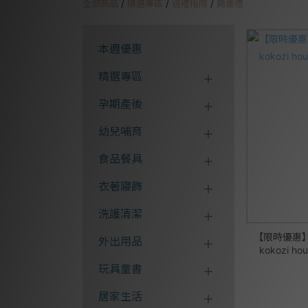
全部商品
/
精選專區
/
送禮指南
/
周歲禮
本週優惠
精選專區
孕期產後
幼兒哺育
食品餐具
衣著寢飾
洗護清潔
【限時優惠】
外出用品
kokozi h
玩具童書
居家生活