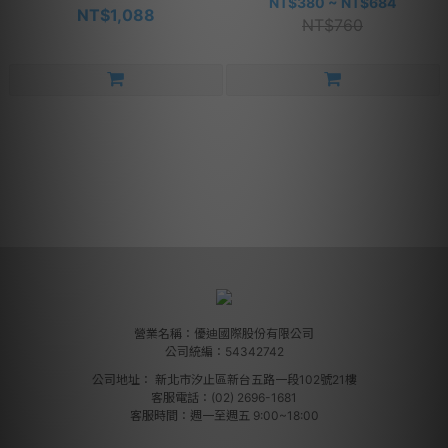
NT$380 ~ NT$684
NT$1,088
NT$760
營業名稱：優迪國際股份有限公司
公司統編：54342742
公司地址：
新北市汐止區新台五路一段102號21樓
客服電話：(02) 2696-1681
客服時間：週一至週五 9:00~18:00