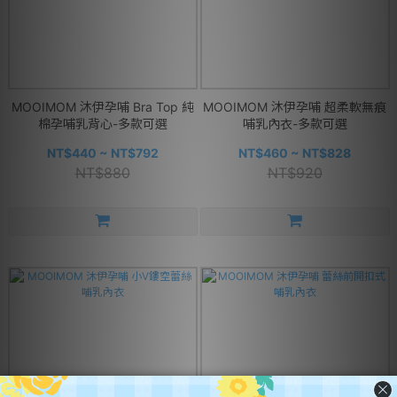
MOOIMOM 沐伊孕哺 Bra Top 純
MOOIMOM 沐伊孕哺 超柔軟無痕
棉孕哺乳背心-多款可選
哺乳內衣-多款可選
NT$440 ~ NT$792
NT$460 ~ NT$828
NT$880
NT$920