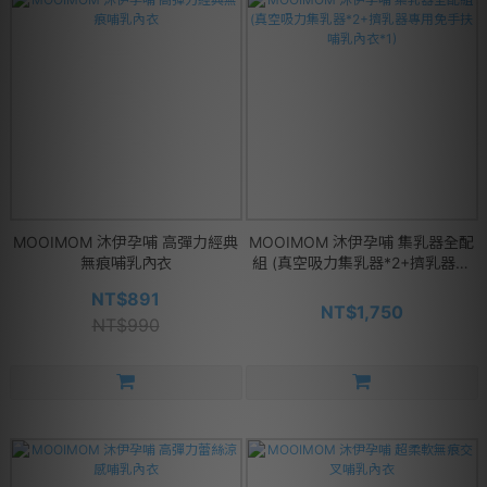
MOOIMOM 沐伊孕哺 高彈力經典
MOOIMOM 沐伊孕哺 集乳器全配
無痕哺乳內衣
組 (真空吸力集乳器*2+擠乳器專
用免手扶哺乳內衣*1)
NT$891
NT$1,750
NT$990