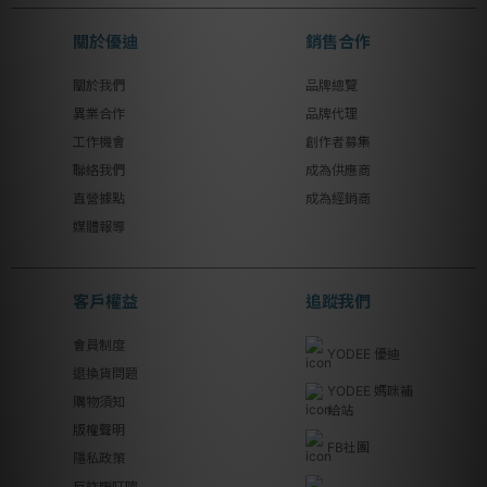
關於優迪
銷售合作
關於我們
品牌總覽
異業合作
品牌代理
工作機會
創作者募集
聯絡我們
成為供應商
直營據點
成為經銷商
媒體報導
客戶權益
追蹤我們
會員制度
YODEE 優迪
退換貨問題
YODEE 媽咪補
購物須知
給站
版權聲明
FB社團
隱私政策
反詐騙叮嚀