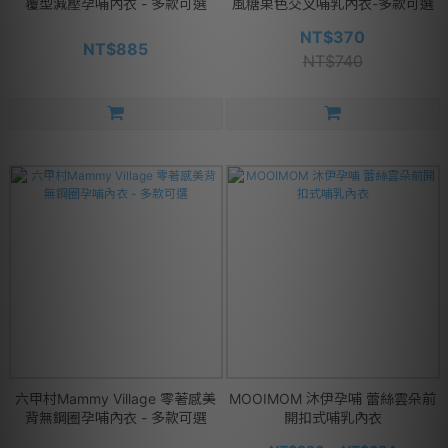
覆型減壓孕哺內衣 - 多款可選
風糖果色交叉哺乳內衣-多款可選
NT$370
NT$885
NT$740
六甲村Mammy Village 零著感美
MOOIMOM 沐伊孕哺 蕾絲雲朵前
背無鋼圈孕哺內衣 - 多款可選
開扣式哺乳內衣