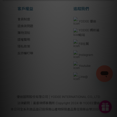
客戶權益
追蹤我們
會員制度
YODEE 優迪
退換貨問題
YODEE 媽咪補
購物須知
給站
版權聲明
FB社團
隱私政策
反詐騙叮嚀
Instagram
Youtube
Line@
優迪國際股份有限公司 | YODEE INTERNATIONAL CO., LTD
法律顧問｜瀛睿律師事務所 Copyright 2024 © YODEE優迪
本公司全系列商品皆已投保南山產物保險產品責任險新台幣2000萬元