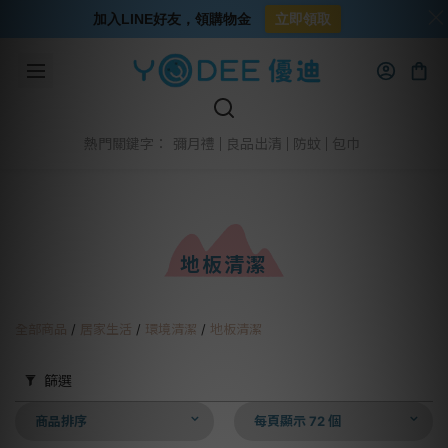
加入LINE好友，領購物金
立即領取
彌月禮
良品出清
防蚊
包巾
熱門關鍵字：
地板清潔
全部商品
/
居家生活
/
環境清潔
/
地板清潔
篩選
商品排序
每頁顯示 72 個