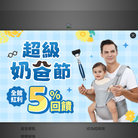
營業名稱：優迪國際股份有限公司
公司統編：54342742
公司地址：
新北市汐止區新台五路一段102號21樓
客服電話：(02) 2696-1681
客服時間：週一至週五 9:00~18:00
關於優迪
銷售合作
關於我們
品牌總覽
異業合作
品牌代理
工作機會
創作者募集
聯絡我們
成為供應商
直營據點
成為經銷商
媒體報導