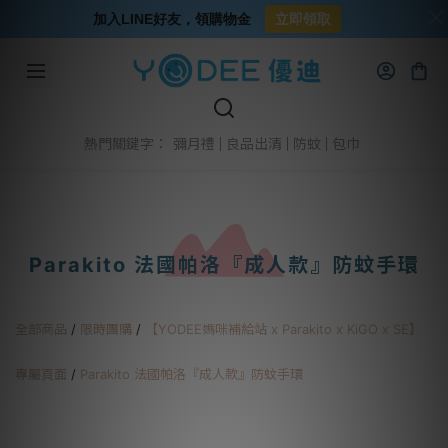
加入LINE好友，領購物金
立即領取
彌月禮
良品出清
防蚊
包巾
熱門關鍵字：
Parakito 法國帕洛『成人款』防蚊手環
全部商品
/
限時團購
/
【YODEE媽咪補給站 x Parakito x KiGO x SE】
專屬頁面
/
Parakito 法國帕洛『成人款』防蚊手環