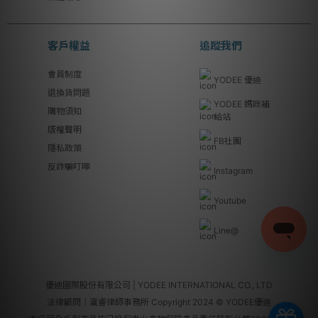
客戶權益
追蹤我們
會員制度
YODEE 優迪
退換貨問題
YODEE 媽咪補
購物須知
給站
版權聲明
FB社團
隱私政策
反詐騙叮嚀
Instagram
Youtube
Line@
優迪國際股份有限公司 | YODEE INTERNATIONAL CO., LTD
法律顧問｜瀛睿律師事務所 Copyright 2024 © YODEE優迪